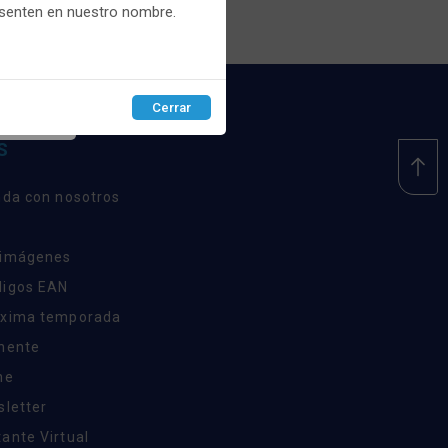
esenten en nuestro nombre.
Cerrar
EPTAR
S
nda con nosotros
 imágenes
digos EAN
óxima temporada
inente
ne
sletter
ante Virtual