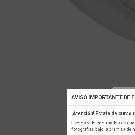
Config
AVISO IMPORTANTE DE 
Utilizamo
¡Atención! Estafa de curso
funciona
Hemos sido informados de que p
Regis
Igualment
fotografías bajo la premisa de 
realizas 