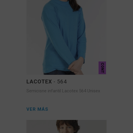
MANGA
MANGA
T
CORTA
LARGA
CONT
LACOTEX
- 564
Semicisne infantil Lacotex 564 Unisex
VER MÁS