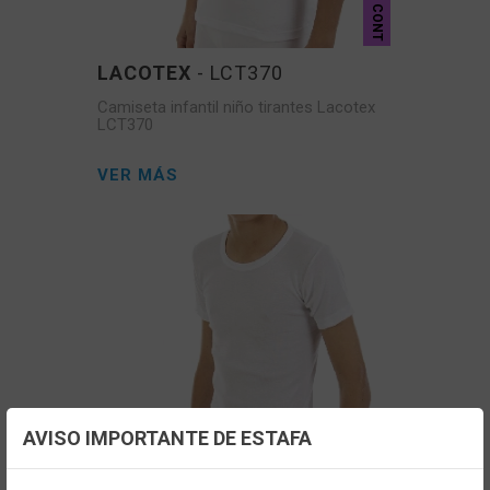
CONT
LACOTEX
- LCT370
Camiseta infantil niño tirantes Lacotex
LCT370
VER MÁS
AVISO IMPORTANTE DE ESTAFA
Configuración de cookies
CONT