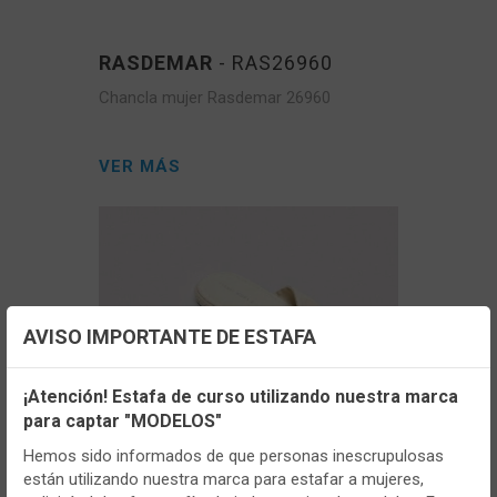
RASDEMAR
- RAS26960
Chancla mujer Rasdemar 26960
VER MÁS
AVISO IMPORTANTE DE ESTAFA
Configuración de cookies
¡Atención! Estafa de curso utilizando nuestra marca
para captar "MODELOS"
Utilizamos cookies propias y de terceros, de sesión o
persistentes, para hacer funcionar de manera segura nuestra
Hemos sido informados de que personas inescrupulosas
página web y personalizar su contenido.
están utilizando nuestra marca para estafar a mujeres,