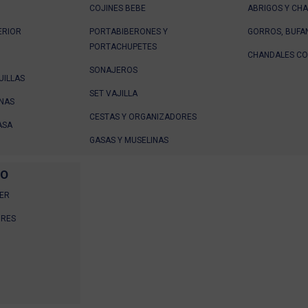
COJINES BEBE
ABRIGOS Y CH
ERIOR
PORTABIBERONES Y
GORROS, BUFA
PORTACHUPETES
CHANDALES CO
SONAJEROS
UILLAS
SET VAJILLA
NAS
CESTAS Y ORGANIZADORES
ASA
GASAS Y MUSELINAS
ÑO
ER
ORES
O