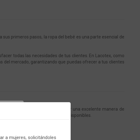
sus primeros pasos, la ropa del bebé es una parte esencial de
facer todas las necesidades de tus clientes. En Lacotex, como
as del mercado, garantizando que puedas ofrecer a tus clientes
pa interior
de alta calidad puede ser una excelente manera de
, hay una amplia gama de opciones disponibles.
er
r a mujeres, solicitándoles