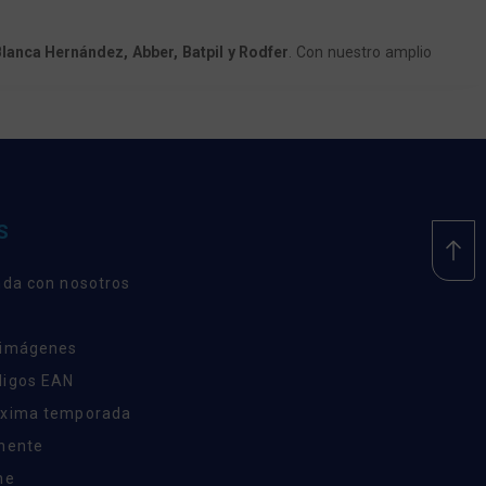
lanca Hernández, Abber, Batpil y Rodfer
. Con nuestro amplio
S
nda con nosotros
 imágenes
digos EAN
óxima temporada
inente
ne