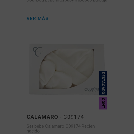
Dou-Dou bebe interbaby INDU003 burbuja
VER MÁS
DESTACADO
CONT
CALAMARO
- C09174
Set bebe Calamaro C09174 Recien
nacido