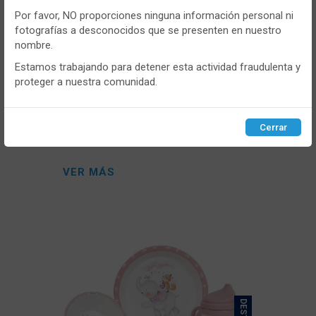
DESTACADO
gustos y preferencias.
Por favor, NO proporciones ninguna información personal ni
fotografías a desconocidos que se presenten en nuestro
Puedes
configurar
y aceptar el uso de cookies a tu gusto.
nombre.
Para obtener más información visita nuestra
Política de
cookies
.
Estamos trabajando para detener esta actividad fraudulenta y
CONT
proteger a nuestra comunidad.
INTERBABY
- INSET38
Configurar
Rechazar
ACEPTAR
Cerrar
Set mi primera vajilla Interbaby set38 5
piezas
VER MÁS