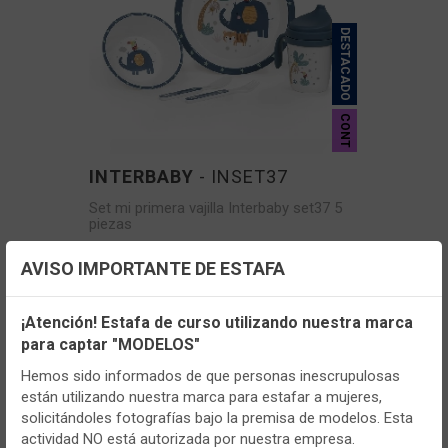
DESTACADO
CONT
INTERBABY
- INSET37
Set mi primera vajilla Interbaby set37 5
piezas
AVISO IMPORTANTE DE ESTAFA
VER MÁS
Configuración de cookies
¡Atención! Estafa de curso utilizando nuestra marca
para captar "MODELOS"
Utilizamos cookies propias y de terceros, de sesión o
persistentes, para hacer funcionar de manera segura nuestra
Hemos sido informados de que personas inescrupulosas
página web y personalizar su contenido.
están utilizando nuestra marca para estafar a mujeres,
solicitándoles fotografías bajo la premisa de modelos. Esta
Igualmente, utilizamos cookies para medir y obtener datos de
actividad NO está autorizada por nuestra empresa.
la navegación que realizas y para ajustar el contenido a tus