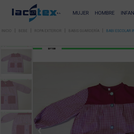
MUJER
HOMBRE
INFAN
|
|
|
|
INICIO
BEBE
ROPA EXTERIOR
BABIS GUARDERÍA
BABI ESCOLAR I
❮