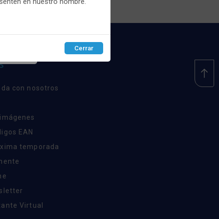
esenten en nuestro nombre.
Cerrar
EPTAR
S
nda con nosotros
 imágenes
digos EAN
óxima temporada
inente
ne
sletter
ante Virtual