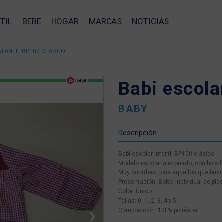
TIL
BEBE
HOGAR
MARCAS
NOTICIAS
NFANTIL BP100 CLÁSICO
Babi escola
BABY
Descripción
Babi escolar infantil BP100 clásico
Modelo escolar abotonado, con bolsill
Muy duradero, para aquellos que busc
Presentación: Bolsa individual de plá
Color: Único
Tallas: 0, 1, 2, 3, 4 y 5
Composición: 100% poliéster
❯