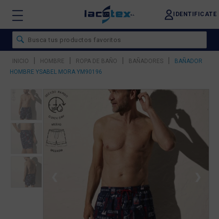
IDENTIFICATE
|
|
|
|
INICIO
HOMBRE
ROPA DE BAÑO
BAÑADORES
BAÑADOR
HOMBRE YSABEL MORA YM90196
❮
❯