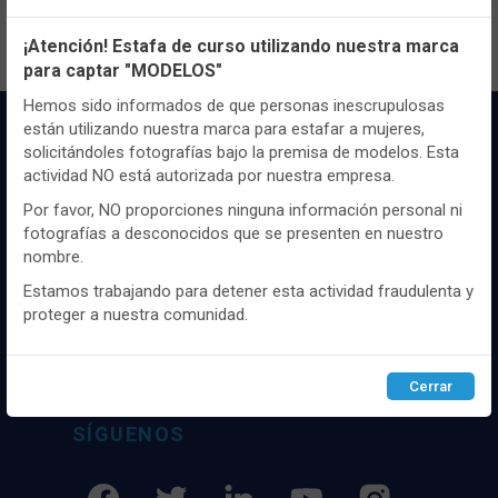
Configuración de cookies
¡Atención! Estafa de curso utilizando nuestra marca
para captar "MODELOS"
Utilizamos cookies propias y de terceros, de sesión o
persistentes, para hacer funcionar de manera segura nuestra
Hemos sido informados de que personas inescrupulosas
página web y personalizar su contenido.
están utilizando nuestra marca para estafar a mujeres,
solicitándoles fotografías bajo la premisa de modelos. Esta
Igualmente, utilizamos cookies para medir y obtener datos de
actividad NO está autorizada por nuestra empresa.
la navegación que realizas y para ajustar el contenido a tus
gustos y preferencias.
Por favor, NO proporciones ninguna información personal ni
fotografías a desconocidos que se presenten en nuestro
Puedes
configurar
y aceptar el uso de cookies a tu gusto.
nombre.
Para obtener más información visita nuestra
Política de
Distribuidor y mayorista textil de las mejores
cookies
.
marcaas de ropa y complementos del
Estamos trabajando para detener esta actividad fraudulenta y
mercado, marcas tanto nacionales como
proteger a nuestra comunidad.
internacionales. Más de 25 años de
Configurar
Rechazar
ACEPTAR
experiencia como proveedor de los mejores
comercios
Cerrar
SÍGUENOS