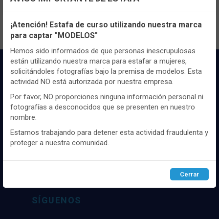
Configuración de cookies
¡Atención! Estafa de curso utilizando nuestra marca
para captar "MODELOS"
Utilizamos cookies propias y de terceros, de sesión o
persistentes, para hacer funcionar de manera segura nuestra
Hemos sido informados de que personas inescrupulosas
página web y personalizar su contenido.
están utilizando nuestra marca para estafar a mujeres,
solicitándoles fotografías bajo la premisa de modelos. Esta
Igualmente, utilizamos cookies para medir y obtener datos de
actividad NO está autorizada por nuestra empresa.
la navegación que realizas y para ajustar el contenido a tus
gustos y preferencias.
Por favor, NO proporciones ninguna información personal ni
fotografías a desconocidos que se presenten en nuestro
Puedes
configurar
y aceptar el uso de cookies a tu gusto.
nombre.
Para obtener más información visita nuestra
Política de
Distribuidor y mayorista textil de las mejores
cookies
.
Estamos trabajando para detener esta actividad fraudulenta y
marcaas de ropa y complementos del
proteger a nuestra comunidad.
mercado, marcas tanto nacionales como
internacionales. Más de 25 años de
Configurar
Rechazar
ACEPTAR
experiencia como proveedor de los mejores
Cerrar
comercios
SÍGUENOS