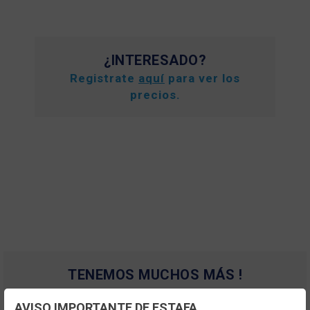
¿INTERESADO?
Registrate
aquí
para ver los
precios.
TENEMOS MUCHOS MÁS !
Registrate
aquí
para poder ver todo el
AVISO IMPORTANTE DE ESTAFA
contenido y los precios.