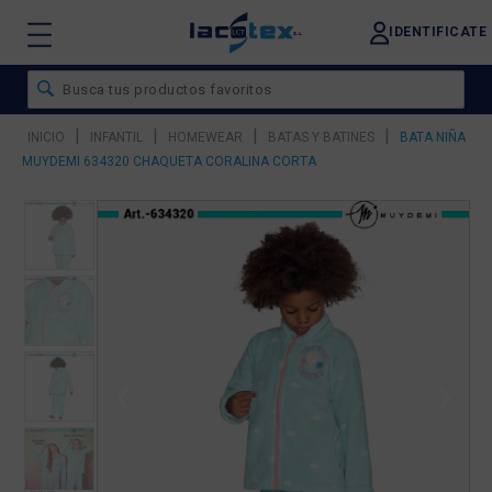
IDENTIFICATE
|
|
|
|
INICIO
INFANTIL
HOMEWEAR
BATAS Y BATINES
BATA NIÑA
MUYDEMI 634320 CHAQUETA CORALINA CORTA
❮
❯