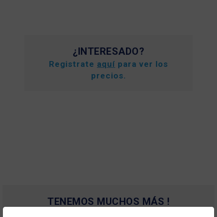
¿INTERESADO?
Registrate
aquí
para ver los
precios.
TENEMOS MUCHOS MÁS !
Registrate
aquí
para poder ver todo el