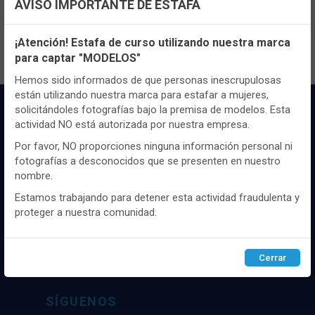
AVISO IMPORTANTE DE ESTAFA
contenido y los precios.
Configuración de cookies
¡Atención! Estafa de curso utilizando nuestra marca
para captar "MODELOS"
Utilizamos cookies propias y de terceros, de sesión o
persistentes, para hacer funcionar de manera segura nuestra
Hemos sido informados de que personas inescrupulosas
página web y personalizar su contenido.
están utilizando nuestra marca para estafar a mujeres,
solicitándoles fotografías bajo la premisa de modelos. Esta
Igualmente, utilizamos cookies para medir y obtener datos de
actividad NO está autorizada por nuestra empresa.
la navegación que realizas y para ajustar el contenido a tus
gustos y preferencias.
Por favor, NO proporciones ninguna información personal ni
fotografías a desconocidos que se presenten en nuestro
Puedes
configurar
y aceptar el uso de cookies a tu gusto.
nombre.
Para obtener más información visita nuestra
Política de
cookies
.
Distribuidor y mayorista textil de las mejores
Estamos trabajando para detener esta actividad fraudulenta y
marcaas de ropa y complementos del
proteger a nuestra comunidad.
mercado, marcas tanto nacionales como
Configurar
Rechazar
ACEPTAR
internacionales. Más de 25 años de
experiencia como proveedor de los mejores
Cerrar
comercios
SÍGUENOS