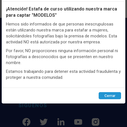
Configuración de cookies
¡Atención! Estafa de curso utilizando nuestra marca
para captar "MODELOS"
Utilizamos cookies propias y de terceros, de sesión o
persistentes, para hacer funcionar de manera segura nuestra
Hemos sido informados de que personas inescrupulosas
página web y personalizar su contenido.
están utilizando nuestra marca para estafar a mujeres,
solicitándoles fotografías bajo la premisa de modelos. Esta
Igualmente, utilizamos cookies para medir y obtener datos de
actividad NO está autorizada por nuestra empresa.
la navegación que realizas y para ajustar el contenido a tus
gustos y preferencias.
Por favor, NO proporciones ninguna información personal ni
fotografías a desconocidos que se presenten en nuestro
Puedes
configurar
y aceptar el uso de cookies a tu gusto.
Distribuidor y mayorista textil de las mejores
nombre.
Para obtener más información visita nuestra
Política de
marcaas de ropa y complementos del
cookies
.
Estamos trabajando para detener esta actividad fraudulenta y
mercado, marcas tanto nacionales como
proteger a nuestra comunidad.
internacionales. Más de 25 años de
experiencia como proveedor de los mejores
Configurar
Rechazar
ACEPTAR
comercios
Cerrar
SÍGUENOS