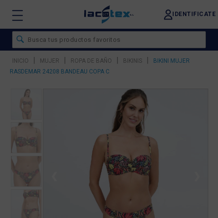
IDENTIFICATE
|
|
|
|
INICIO
MUJER
ROPA DE BAÑO
BIKINIS
BIKINI MUJER
RASDEMAR 24208 BANDEAU COPA C
❮
❯