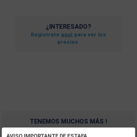
¿INTERESADO?
Registrate
aquí
para ver los
precios.
TENEMOS MUCHOS MÁS !
Registrate
aquí
para poder ver todo el
AVISO IMPORTANTE DE ESTAFA
contenido y los precios.