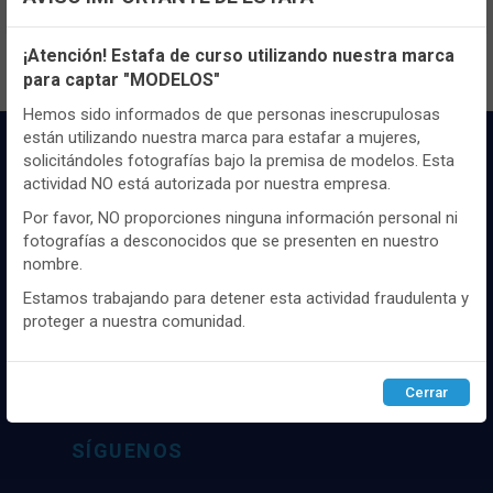
Configuración de cookies
¡Atención! Estafa de curso utilizando nuestra marca
para captar "MODELOS"
Utilizamos cookies propias y de terceros, de sesión o
persistentes, para hacer funcionar de manera segura nuestra
Hemos sido informados de que personas inescrupulosas
página web y personalizar su contenido.
están utilizando nuestra marca para estafar a mujeres,
solicitándoles fotografías bajo la premisa de modelos. Esta
Igualmente, utilizamos cookies para medir y obtener datos de
actividad NO está autorizada por nuestra empresa.
la navegación que realizas y para ajustar el contenido a tus
gustos y preferencias.
Por favor, NO proporciones ninguna información personal ni
fotografías a desconocidos que se presenten en nuestro
Puedes
configurar
y aceptar el uso de cookies a tu gusto.
nombre.
Para obtener más información visita nuestra
Política de
Distribuidor y mayorista textil de las mejores
cookies
.
Estamos trabajando para detener esta actividad fraudulenta y
marcaas de ropa y complementos del
proteger a nuestra comunidad.
mercado, marcas tanto nacionales como
internacionales. Más de 25 años de
Configurar
Rechazar
ACEPTAR
experiencia como proveedor de los mejores
Cerrar
comercios
SÍGUENOS