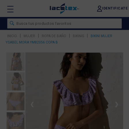
IDENTIFICATE
|
|
|
|
INICIO
MUJER
ROPA DE BAÑO
BIKINIS
BIKINI MUJER
YSABEL MORA YM82056 COPA B
❮
❯