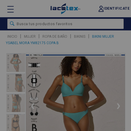
IDENTIFICATE
|
|
|
|
INICIO
MUJER
ROPA DE BAÑO
BIKINIS
BIKINI MUJER
YSABEL MORA YM82175 COPA B
❮
❯