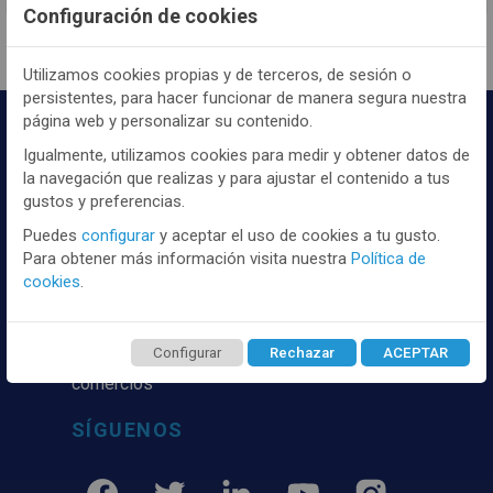
Configuración de cookies
Utilizamos cookies propias y de terceros, de sesión o
persistentes, para hacer funcionar de manera segura nuestra
página web y personalizar su contenido.
Igualmente, utilizamos cookies para medir y obtener datos de
la navegación que realizas y para ajustar el contenido a tus
gustos y preferencias.
Puedes
configurar
y aceptar el uso de cookies a tu gusto.
Para obtener más información visita nuestra
Política de
Distribuidor y mayorista textil de las mejores
cookies
.
marcaas de ropa y complementos del
mercado, marcas tanto nacionales como
internacionales. Más de 25 años de
Configurar
Rechazar
ACEPTAR
experiencia como proveedor de los mejores
comercios
SÍGUENOS