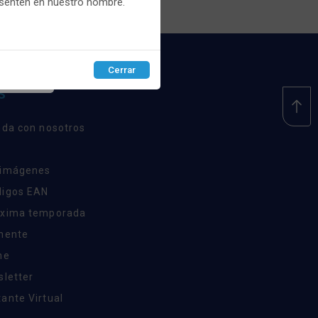
esenten en nuestro nombre.
Cerrar
EPTAR
S
nda con nosotros
 imágenes
digos EAN
óxima temporada
inente
ne
sletter
ante Virtual