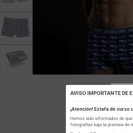
Config
AVISO IMPORTANTE DE 
Utilizamo
¡Atención! Estafa de curso
funciona
Regis
Hemos sido informados de que p
Igualment
fotografías bajo la premisa de 
realizas 