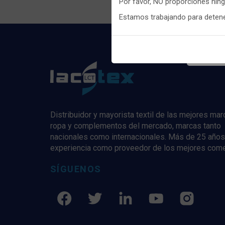
Por favor, NO proporciones nin
Puedes
c
Estamos trabajando para detener
informaci
Distribuidor y mayorista textil de las mejores ma
ropa y complementos del mercado, marcas tanto
nacionales como internacionales. Más de 25 años
experiencia como proveedor de los mejores com
SÍGUENOS