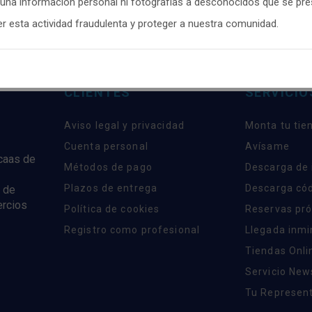
guna información personal ni fotografías a desconocidos que se pr
onfigurar
y aceptar el uso de cookies a tu gusto. Para obtener más
 esta actividad fraudulenta y proteger a nuestra comunidad.
ón visita nuestra
Política de cookies
.
Configurar
Rechazar
AC
CLIENTES
SERVICIO
Aviso legal y privacidad
Monta tu tie
Cuenta personal
Avísame
rcaas de
Métodos de pago
Descarga de
Plazos de entrega
Descarga có
 de
ercios
Política de cookies
Reservas pr
Registro como profesional
Llegada inm
Tiendas Onli
Servicio New
Tu Represent