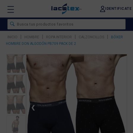
IDENTIFICATE
|
|
|
|
INICIO
HOMBRE
ROPA INTERIOR
CALZONCILLOS
BÓXER
HOMBRE DON ALGODÓN PB709 PACK DE 2
❮
❯