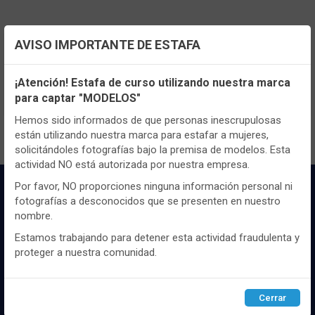
AVISO IMPORTANTE DE ESTAFA
TENEMOS MUCHOS MÁS !
Configuración de cookies
Registrate
aquí
para poder ver todo el
¡Atención! Estafa de curso utilizando nuestra marca
contenido y los precios.
para captar "MODELOS"
Utilizamos cookies propias y de terceros, de sesión o
persistentes, para hacer funcionar de manera segura nuestra
Hemos sido informados de que personas inescrupulosas
página web y personalizar su contenido.
están utilizando nuestra marca para estafar a mujeres,
solicitándoles fotografías bajo la premisa de modelos. Esta
Igualmente, utilizamos cookies para medir y obtener datos de
actividad NO está autorizada por nuestra empresa.
la navegación que realizas y para ajustar el contenido a tus
gustos y preferencias.
Por favor, NO proporciones ninguna información personal ni
fotografías a desconocidos que se presenten en nuestro
Puedes
configurar
y aceptar el uso de cookies a tu gusto.
nombre.
Para obtener más información visita nuestra
Política de
cookies
.
Estamos trabajando para detener esta actividad fraudulenta y
proteger a nuestra comunidad.
Distribuidor y mayorista textil de las mejores
Configurar
Rechazar
ACEPTAR
marcaas de ropa y complementos del
Cerrar
mercado, marcas tanto nacionales como