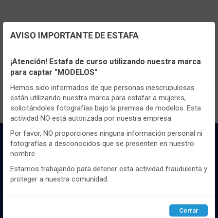
AVISO IMPORTANTE DE ESTAFA
TENEMOS MUCHOS MÁS !
Configuración de cookies
Registrate
aquí
para poder ver todo el
¡Atención! Estafa de curso utilizando nuestra marca
para captar "MODELOS"
contenido y los precios.
Utilizamos cookies propias y de terceros, de sesión o
persistentes, para hacer funcionar de manera segura nuestra
Hemos sido informados de que personas inescrupulosas
página web y personalizar su contenido.
están utilizando nuestra marca para estafar a mujeres,
solicitándoles fotografías bajo la premisa de modelos. Esta
Igualmente, utilizamos cookies para medir y obtener datos de
actividad NO está autorizada por nuestra empresa.
la navegación que realizas y para ajustar el contenido a tus
gustos y preferencias.
Por favor, NO proporciones ninguna información personal ni
fotografías a desconocidos que se presenten en nuestro
Puedes
configurar
y aceptar el uso de cookies a tu gusto.
nombre.
Para obtener más información visita nuestra
Política de
cookies
.
Estamos trabajando para detener esta actividad fraudulenta y
proteger a nuestra comunidad.
Configurar
Rechazar
ACEPTAR
Distribuidor y mayorista textil de las mejores
marcaas de ropa y complementos del
Cerrar