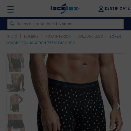
IDENTIFICATE
|
|
|
|
INICIO
HOMBRE
ROPA INTERIOR
CALZONCILLOS
BÓXER
HOMBRE DON ALGODÓN PB730 PACK DE 2
❮
❯