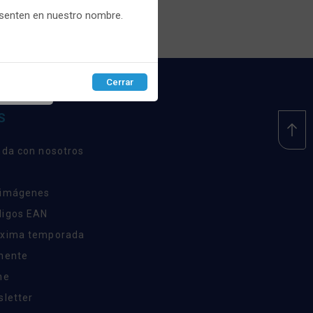
esenten en nuestro nombre.
Cerrar
EPTAR
S
nda con nosotros
 imágenes
digos EAN
óxima temporada
inente
ne
sletter