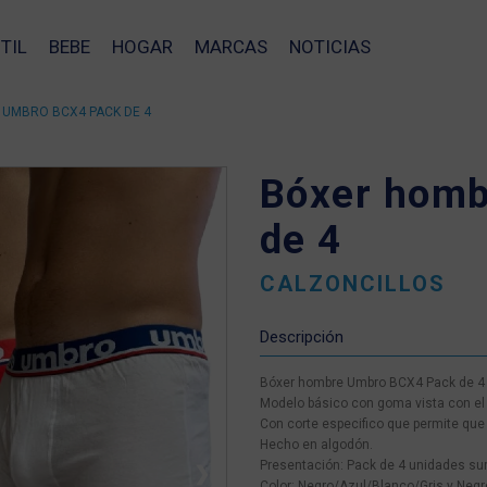
TIL
BEBE
HOGAR
MARCAS
NOTICIAS
UMBRO BCX4 PACK DE 4
Bóxer homb
de 4
CALZONCILLOS
Descripción
Bóxer hombre Umbro BCX4 Pack de 4
Modelo básico con goma vista con el
Con corte especifico que permite que 
Hecho en algodón.
Presentación: Pack de 4 unidades sur
❯
Color: Negro/Azul/Blanco/Gris y Neg