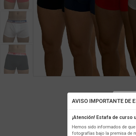
Config
AVISO IMPORTANTE DE 
Utilizamo
¡Atención! Estafa de curso
funciona
Hemos sido informados de que p
Regis
Igualment
fotografías bajo la premisa de 