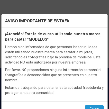
AVISO IMPORTANTE DE ESTAFA
Configuración de cookies
TENEMOS MUCHOS MÁS !
¡Atención! Estafa de curso utilizando nuestra marca
Registrate
aquí
para poder ver todo el
para captar "MODELOS"
Utilizamos cookies propias y de terceros, de sesión o
contenido y los precios.
persistentes, para hacer funcionar de manera segura nuestra
Hemos sido informados de que personas inescrupulosas
página web y personalizar su contenido.
están utilizando nuestra marca para estafar a mujeres,
solicitándoles fotografías bajo la premisa de modelos. Esta
Igualmente, utilizamos cookies para medir y obtener datos de
actividad NO está autorizada por nuestra empresa.
la navegación que realizas y para ajustar el contenido a tus
gustos y preferencias.
Por favor, NO proporciones ninguna información personal ni
fotografías a desconocidos que se presenten en nuestro
Puedes
configurar
y aceptar el uso de cookies a tu gusto.
nombre.
Para obtener más información visita nuestra
Política de
cookies
.
Estamos trabajando para detener esta actividad fraudulenta y
proteger a nuestra comunidad.
Configurar
Rechazar
ACEPTAR
Distribuidor y mayorista textil de las mejores
Cerrar