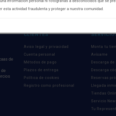
guna información personal ni fotografías a desconocidos que se pr
onfigurar
y aceptar el uso de cookies a tu gusto. Para obtener más
 esta actividad fraudulenta y proteger a nuestra comunidad.
ón visita nuestra
Política de cookies
.
Configurar
Rechazar
AC
CLIENTES
SERVICIO
Aviso legal y privacidad
Monta tu tie
Cuenta personal
Avísame
rcaas de
Métodos de pago
Descarga de
Plazos de entrega
Descarga có
 de
ercios
Política de cookies
Reservas pr
Registro como profesional
Llegada inm
Tiendas Onli
Servicio New
Tu Represent