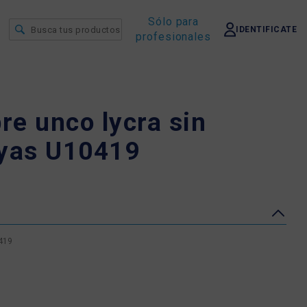
Sólo para
IDENTIFICATE
profesionales
e unco lycra sin
ayas U10419
419