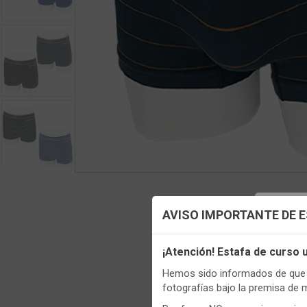
Config
AVISO IMPORTANTE DE 
Utilizamo
¡Atención! Estafa de curso
funciona
Regis
Hemos sido informados de que p
Igualment
fotografías bajo la premisa de 
realizas 