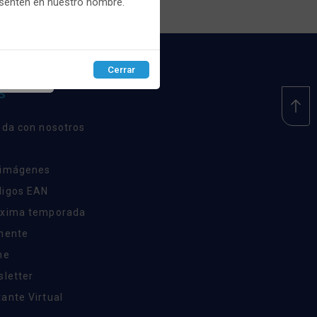
esenten en nuestro nombre.
Cerrar
EPTAR
S
nda con nosotros
 imágenes
digos EAN
óxima temporada
inente
ne
sletter
ante Virtual