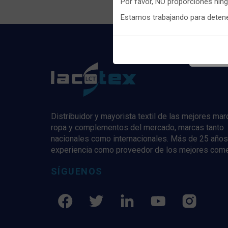
Por favor, NO proporciones nin
Puedes
c
Estamos trabajando para detener
informaci
Distribuidor y mayorista textil de las mejores ma
ropa y complementos del mercado, marcas tanto
nacionales como internacionales. Más de 25 años
experiencia como proveedor de los mejores com
SÍGUENOS