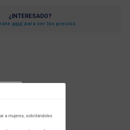
¿INTERESADO?
trate
aquí
para ver los precios.
er
recios.
r a mujeres, solicitándoles
que