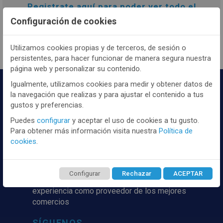
Registrate
aquí
para poder ver todo el
contenido y los precios.
Configuración de cookies
Utilizamos cookies propias y de terceros, de sesión o
persistentes, para hacer funcionar de manera segura nuestra
página web y personalizar su contenido.
Igualmente, utilizamos cookies para medir y obtener datos de
la navegación que realizas y para ajustar el contenido a tus
gustos y preferencias.
Puedes
configurar
y aceptar el uso de cookies a tu gusto.
Para obtener más información visita nuestra
Política de
cookies
.
Distribuidor y mayorista textil de las mejores
marcaas de ropa y complementos del
mercado, marcas tanto nacionales como
Configurar
Rechazar
ACEPTAR
internacionales. Más de 25 años de
experiencia como proveedor de los mejores
comercios
SÍGUENOS