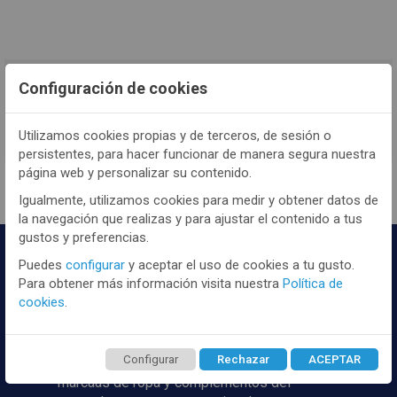
TENEMOS MUCHOS MÁS !
Configuración de cookies
Registrate
aquí
para poder ver todo el
contenido y los precios.
Utilizamos cookies propias y de terceros, de sesión o
persistentes, para hacer funcionar de manera segura nuestra
página web y personalizar su contenido.
Igualmente, utilizamos cookies para medir y obtener datos de
la navegación que realizas y para ajustar el contenido a tus
gustos y preferencias.
Puedes
configurar
y aceptar el uso de cookies a tu gusto.
Para obtener más información visita nuestra
Política de
cookies
.
Configurar
Rechazar
ACEPTAR
Distribuidor y mayorista textil de las mejores
marcaas de ropa y complementos del