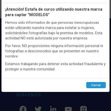
Configuración de cookies
¡Atención! Estafa de curso utilizando nuestra marca
para captar "MODELOS"
Utilizamos cookies propias y de terceros, de sesión o
persistentes, para hacer funcionar de manera segura nuestra
Hemos sido informados de que personas inescrupulosas
página web y personalizar su contenido.
están utilizando nuestra marca para estafar a mujeres,
solicitándoles fotografías bajo la premisa de modelos. Esta
Igualmente, utilizamos cookies para medir y obtener datos de
actividad NO está autorizada por nuestra empresa.
la navegación que realizas y para ajustar el contenido a tus
gustos y preferencias.
Por favor, NO proporciones ninguna información personal ni
fotografías a desconocidos que se presenten en nuestro
Puedes
configurar
y aceptar el uso de cookies a tu gusto.
nombre.
Distribuidor y mayorista textil de las mejores
Para obtener más información visita nuestra
Política de
cookies
.
marcaas de ropa y complementos del
Estamos trabajando para detener esta actividad fraudulenta y
mercado, marcas tanto nacionales como
proteger a nuestra comunidad.
internacionales. Más de 25 años de
Configurar
Rechazar
ACEPTAR
experiencia como proveedor de los mejores
comercios
Cerrar
SÍGUENOS