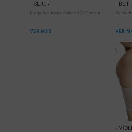
- SE907
- BET
Braga faja mujer Selene 907 Control
Sujetado
VER MÁS
VER M
- VIO