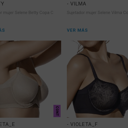
TY
- VILMA
r mujer Selene Betty Copa C
Sujetador mujer Selene Vilma C
ÁS
VER MÁS
CONT
LETA_E
- VIOLETA_F