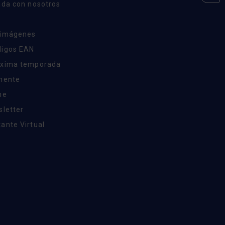
nda con nosotros
 imágenes
digos EAN
óxima temporada
inente
ne
sletter
ante Virtual