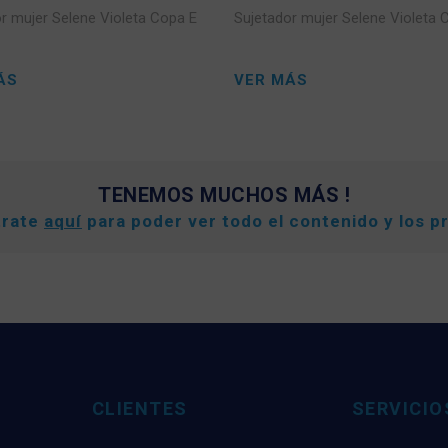
r mujer Selene Violeta Copa E
Sujetador mujer Selene Violeta 
ÁS
VER MÁS
TENEMOS MUCHOS MÁS !
trate
aquí
para poder ver todo el contenido y los p
CLIENTES
SERVICIO