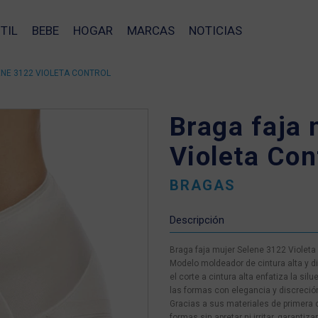
TIL
BEBE
HOGAR
MARCAS
NOTICIAS
NE 3122 VIOLETA CONTROL
Braga faja
Violeta Con
BRAGAS
Descripción
Braga faja mujer Selene 3122 Violeta
Modelo moldeador de cintura alta y d
el corte a cintura alta enfatiza la silu
las formas con elegancia y discreció
Gracias a sus materiales de primera 
❯
formas sin apretar ni irritar, garanti