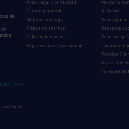
Aviso legal y privacidad
Monta tu tie
Cuenta personal
Avísame
rcaas de
Métodos de pago
Descarga de
Plazos de entrega
Descarga có
 de
ercios
Política de cookies
Reservas pr
Registro como profesional
Llegada inm
Tiendas Onli
Servicio New
Tu Represent
ÍAS TOP
 protésicos