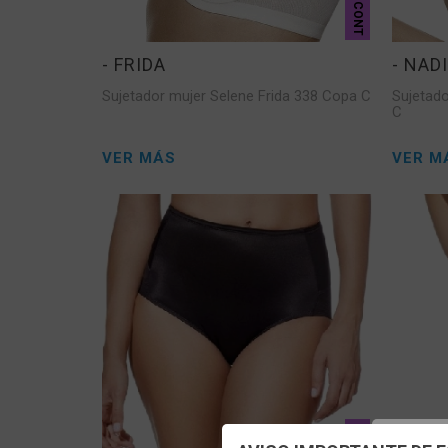
CONT
- FRIDA
- NAD
Sujetador mujer Selene Frida 338 Copa C
Sujetad
C
VER MÁS
VER M
CONT
Config