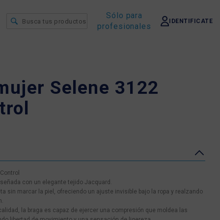
Sólo para
IDENTIFICATE
profesionales
 mujer Selene 3122
trol
 Control
iseñada con un elegante tejido Jacquard.
eta sin marcar la piel, ofreciendo un ajuste invisible bajo la ropa y realzando
n.
calidad, la braga es capaz de ejercer una compresión que moldea las
zando libertad de movimiento y una sensación de ligereza.