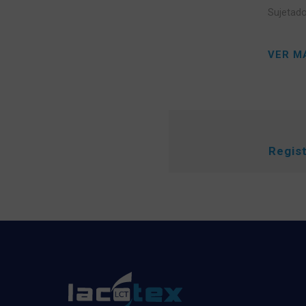
Sujetado
VER M
Regis