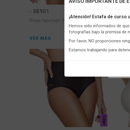
AVISO IMPORTANTE DE 
- SE901
- SE9
Utilizamo
¡Atención! Estafa de curso
Braga faja mujer Selene 901 Control
Braga fa
funciona
Hemos sido informados de que p
Igualment
fotografías bajo la premisa de 
realizas 
VER MÁS
VER M
Por favor, NO proporciones nin
Puedes
c
Estamos trabajando para detener
informaci
CONT