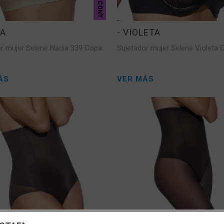
CONT
IA
- VIOLETA
or mujer Selene Nadia 339 Copa
Sujetador mujer Selene Violeta 
ÁS
VER MÁS
CONT
uración de cookies