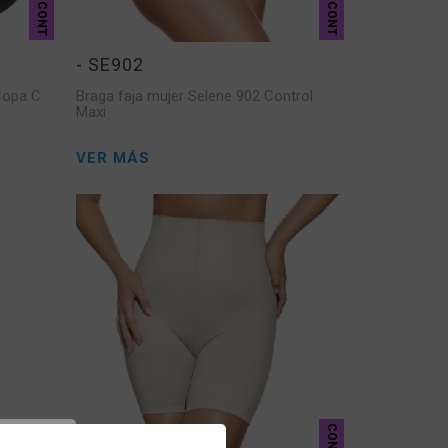
CONT
CONT
- SE902
Copa C
Braga faja mujer Selene 902 Control
Maxi
VER MÁS
CONT
CONT