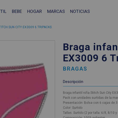
TIL
BEBE
HOGAR
MARCAS
NOTICIAS
TITCH SUN CITY EX3009 6 TRIPACKS
Braga infan
EX3009 6 T
BRAGAS
Descripción
Braga infantil niña Stitch Sun City EX
Pack con unidades surtidas de la mar
Presentación: Bolsa con 6 cajas de 3 
Color: Surtido
Tallas: Surtido (2 por talla: 6/8, 8/10 
❯
Composición: 100% poliester