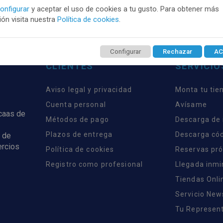
onfigurar
y aceptar el uso de cookies a tu gusto. Para obtener más
ón visita nuestra
Política de cookies
.
Configurar
Rechazar
AC
CLIENTES
SERVICIO
Aviso legal y privacidad
Monta tu tie
Cuenta personal
Avísame
rcaas de
Métodos de pago
Descarga de
Plazos de entrega
Descarga có
 de
ercios
Política de cookies
Reservas pr
Registro como profesional
Llegada inm
Tiendas Onli
Servicio New
Tu Represent