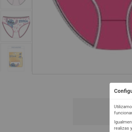
Config
Utilizamo
funciona
Regis
Igualment
realizas 