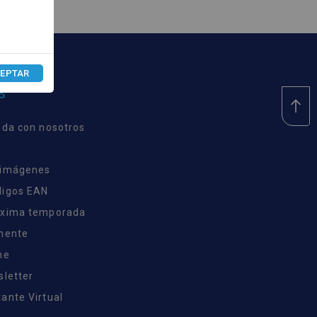
EPTAR
S
nda con nosotros
 imágenes
digos EAN
óxima temporada
inente
ne
sletter
ante Virtual