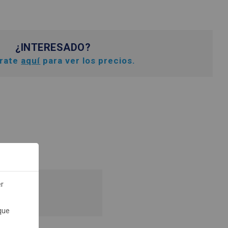
¿INTERESADO?
trate
aquí
para ver los precios.
er
recios.
que