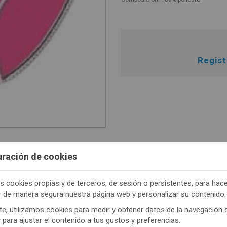
Regis
uración de cookies
s cookies propias y de terceros, de sesión o persistentes, para hac
TENEMOS MUCHOS MÁS !
r de manera segura nuestra página web y personalizar su contenido.
trate
aquí
para poder ver todo el contenido y los p
e, utilizamos cookies para medir y obtener datos de la navegación 
y para ajustar el contenido a tus gustos y preferencias.