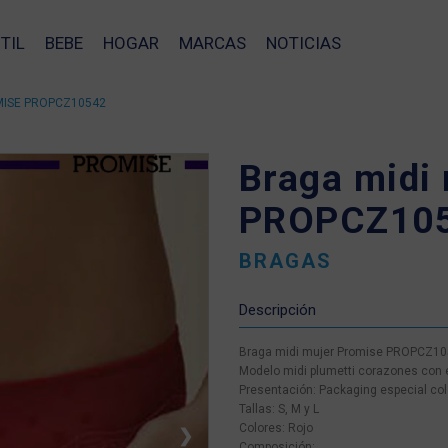
TIL
BEBE
HOGAR
MARCAS
NOTICIAS
MISE PROPCZ10542
Braga midi
PROPCZ10
BRAGAS
Descripción
Braga midi mujer Promise PROPCZ1
Modelo midi plumetti corazones con 
Presentación: Packaging especial co
Tallas: S, M y L
Colores: Rojo
❯
Composición: