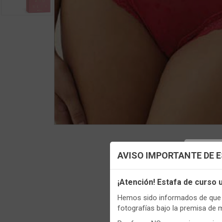
Config
AVISO IMPORTANTE DE 
Utilizamo
¡Atención! Estafa de curso
funciona
Regis
Hemos sido informados de que p
Igualment
fotografías bajo la premisa de 
realizas 