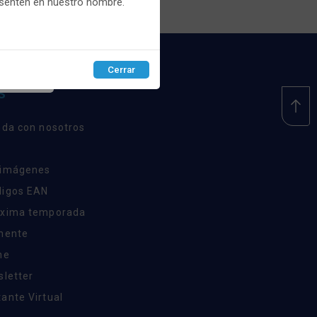
esenten en nuestro nombre.
Cerrar
EPTAR
S
nda con nosotros
 imágenes
digos EAN
óxima temporada
inente
ne
sletter
ante Virtual