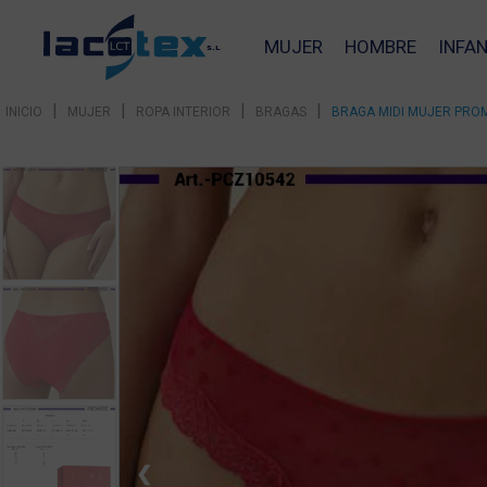
MUJER
HOMBRE
INFAN
|
|
|
|
INICIO
MUJER
ROPA INTERIOR
BRAGAS
BRAGA MIDI MUJER PRO
❮