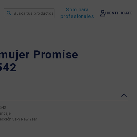
Sólo para
IDENTIFICATE
profesionales
 mujer Promise
542
0542
encaje.
lección Sexy New Year