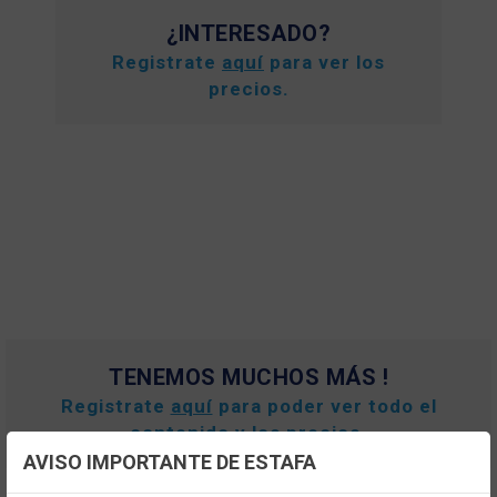
¿INTERESADO?
Registrate
aquí
para ver los
precios.
TENEMOS MUCHOS MÁS !
Registrate
aquí
para poder ver todo el
contenido y los precios.
AVISO IMPORTANTE DE ESTAFA
Configuración de cookies