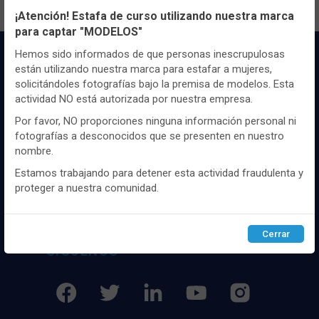
¡Atención! Estafa de curso utilizando nuestra marca
para captar "MODELOS"
Utilizamos cookies propias y de terceros, de sesión o
persistentes, para hacer funcionar de manera segura nuestra
Hemos sido informados de que personas inescrupulosas
página web y personalizar su contenido.
están utilizando nuestra marca para estafar a mujeres,
solicitándoles fotografías bajo la premisa de modelos. Esta
Igualmente, utilizamos cookies para medir y obtener datos de
actividad NO está autorizada por nuestra empresa.
la navegación que realizas y para ajustar el contenido a tus
gustos y preferencias.
Por favor, NO proporciones ninguna información personal ni
fotografías a desconocidos que se presenten en nuestro
Puedes
configurar
y aceptar el uso de cookies a tu gusto.
Distribuidor y mayorista textil de las mejores
nombre.
Para obtener más información visita nuestra
Política de
marcaas de ropa y complementos del
cookies
.
Estamos trabajando para detener esta actividad fraudulenta y
mercado, marcas tanto nacionales como
proteger a nuestra comunidad.
internacionales. Más de 25 años de
experiencia como proveedor de los mejores
Configurar
Rechazar
ACEPTAR
comercios
Cerrar
SÍGUENOS