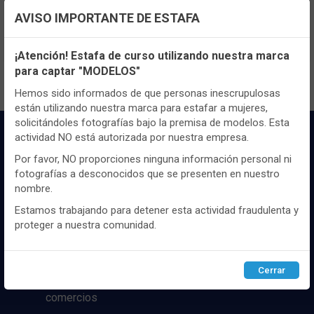
TENEMOS MUCHOS MÁS !
AVISO IMPORTANTE DE ESTAFA
Registrate
aquí
para poder ver todo el
Configuración de cookies
contenido y los precios.
¡Atención! Estafa de curso utilizando nuestra marca
para captar "MODELOS"
Utilizamos cookies propias y de terceros, de sesión o
persistentes, para hacer funcionar de manera segura nuestra
Hemos sido informados de que personas inescrupulosas
página web y personalizar su contenido.
están utilizando nuestra marca para estafar a mujeres,
solicitándoles fotografías bajo la premisa de modelos. Esta
Igualmente, utilizamos cookies para medir y obtener datos de
actividad NO está autorizada por nuestra empresa.
la navegación que realizas y para ajustar el contenido a tus
gustos y preferencias.
Por favor, NO proporciones ninguna información personal ni
fotografías a desconocidos que se presenten en nuestro
Puedes
configurar
y aceptar el uso de cookies a tu gusto.
nombre.
Para obtener más información visita nuestra
Política de
cookies
.
Estamos trabajando para detener esta actividad fraudulenta y
Distribuidor y mayorista textil de las mejores
proteger a nuestra comunidad.
marcaas de ropa y complementos del
mercado, marcas tanto nacionales como
Configurar
Rechazar
ACEPTAR
internacionales. Más de 25 años de
Cerrar
experiencia como proveedor de los mejores
comercios