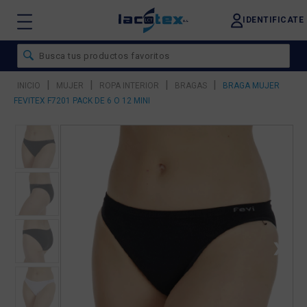
IDENTIFICATE
|
|
|
|
INICIO
MUJER
ROPA INTERIOR
BRAGAS
BRAGA MUJER
FEVITEX F7201 PACK DE 6 O 12 MINI
❮
❯