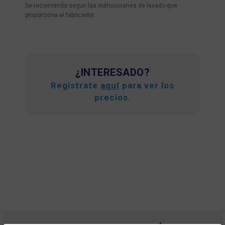
Se recomienda seguir las instrucciones de lavado que
proporciona el fabricante.
¿INTERESADO?
Registrate
aquí
para ver los
precios.