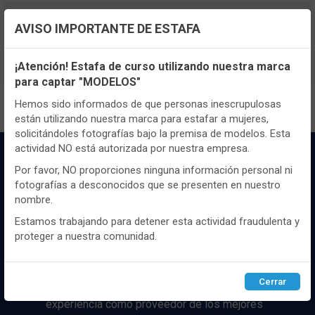
TENEMOS MUCHOS MÁS !
AVISO IMPORTANTE DE ESTAFA
Registrate
aquí
para poder ver todo el
Configuración de cookies
contenido y los precios.
¡Atención! Estafa de curso utilizando nuestra marca
para captar "MODELOS"
Utilizamos cookies propias y de terceros, de sesión o
persistentes, para hacer funcionar de manera segura nuestra
Hemos sido informados de que personas inescrupulosas
página web y personalizar su contenido.
están utilizando nuestra marca para estafar a mujeres,
solicitándoles fotografías bajo la premisa de modelos. Esta
Igualmente, utilizamos cookies para medir y obtener datos de
actividad NO está autorizada por nuestra empresa.
la navegación que realizas y para ajustar el contenido a tus
gustos y preferencias.
Por favor, NO proporciones ninguna información personal ni
fotografías a desconocidos que se presenten en nuestro
Puedes
configurar
y aceptar el uso de cookies a tu gusto.
nombre.
Para obtener más información visita nuestra
Política de
cookies
.
Estamos trabajando para detener esta actividad fraudulenta y
proteger a nuestra comunidad.
Distribuidor y mayorista textil de las mejores
marcaas de ropa y complementos del
Configurar
Rechazar
ACEPTAR
mercado, marcas tanto nacionales como
Cerrar
internacionales. Más de 25 años de
experiencia como proveedor de los mejores