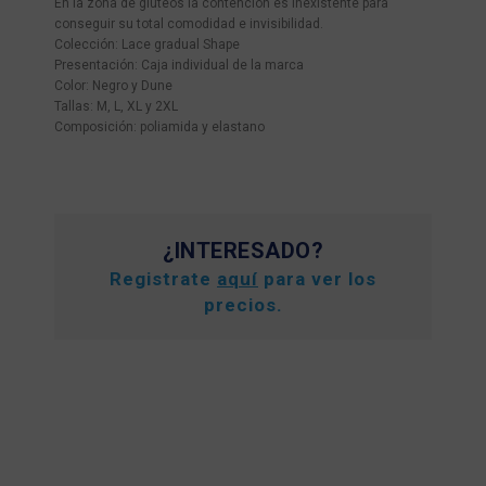
En la zona de glúteos la contención es inexistente para
conseguir su total comodidad e invisibilidad.
Colección: Lace gradual Shape
Presentación: Caja individual de la marca
Color: Negro y Dune
Tallas: M, L, XL y 2XL
Composición: poliamida y elastano
¿INTERESADO?
Registrate
aquí
para ver los
precios.