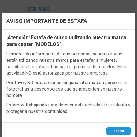
VER MÁS
AVISO IMPORTANTE DE ESTAFA
Configuración de cookies
¡Atención! Estafa de curso utilizando nuestra marca
para captar "MODELOS"
Utilizamos cookies propias y de terceros, de sesión o
persistentes, para hacer funcionar de manera segura nuestra
Hemos sido informados de que personas inescrupulosas
página web y personalizar su contenido.
están utilizando nuestra marca para estafar a mujeres,
solicitándoles fotografías bajo la premisa de modelos. Esta
Igualmente, utilizamos cookies para medir y obtener datos de
actividad NO está autorizada por nuestra empresa.
la navegación que realizas y para ajustar el contenido a tus
gustos y preferencias.
Por favor, NO proporciones ninguna información personal ni
fotografías a desconocidos que se presenten en nuestro
Puedes
configurar
y aceptar el uso de cookies a tu gusto.
CONT
nombre.
Para obtener más información visita nuestra
Política de
cookies
.
Estamos trabajando para detener esta actividad fraudulenta y
- 1030805
proteger a nuestra comunidad.
Braga mujer Janira 1030805 Midi Skin
Configurar
Rechazar
ACEPTAR
Cotton
Cerrar