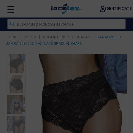
IDENTIFICATE
|
|
|
|
INICIO
MUJER
ROPA INTERIOR
BRAGAS
BRAGA MUJER
JANIRA 1030752 MAXI LACE GRADUAL SHAPE
❮
❯