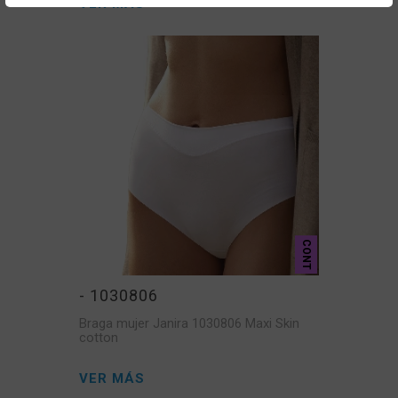
VER MÁS
CONT
- 1030806
Braga mujer Janira 1030806 Maxi Skin
cotton
VER MÁS