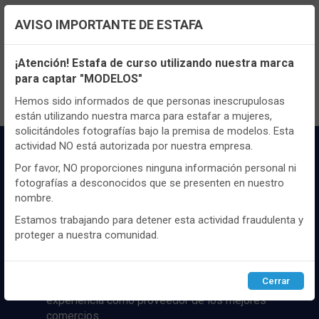
TENEMOS MUCHOS MÁS !
AVISO IMPORTANTE DE ESTAFA
Registrate
aquí
para poder ver todo el
Configuración de cookies
contenido y los precios.
¡Atención! Estafa de curso utilizando nuestra marca
para captar "MODELOS"
Utilizamos cookies propias y de terceros, de sesión o
persistentes, para hacer funcionar de manera segura nuestra
Hemos sido informados de que personas inescrupulosas
página web y personalizar su contenido.
están utilizando nuestra marca para estafar a mujeres,
solicitándoles fotografías bajo la premisa de modelos. Esta
Igualmente, utilizamos cookies para medir y obtener datos de
actividad NO está autorizada por nuestra empresa.
la navegación que realizas y para ajustar el contenido a tus
gustos y preferencias.
Por favor, NO proporciones ninguna información personal ni
fotografías a desconocidos que se presenten en nuestro
Puedes
configurar
y aceptar el uso de cookies a tu gusto.
nombre.
Para obtener más información visita nuestra
Política de
cookies
.
Estamos trabajando para detener esta actividad fraudulenta y
proteger a nuestra comunidad.
Distribuidor y mayorista textil de las mejores
marcaas de ropa y complementos del
Configurar
Rechazar
ACEPTAR
mercado, marcas tanto nacionales como
Cerrar
internacionales. Más de 25 años de
experiencia como proveedor de los mejores
comercios