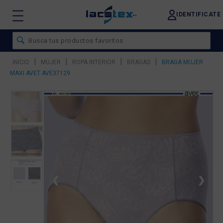
IDENTIFICATE
|
|
|
|
INICIO
MUJER
ROPA INTERIOR
BRAGAS
BRAGA MUJER
MAXI AVET AVE37129
❮
❯