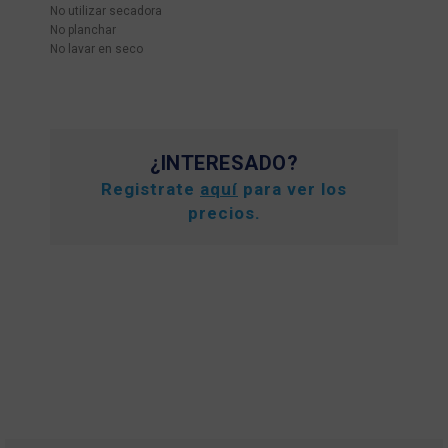
No utilizar secadora
No planchar
No lavar en seco
¿INTERESADO?
Registrate
aquí
para ver los
precios.