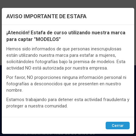
AVISO IMPORTANTE DE ESTAFA
TENEMOS MUCHOS MÁS !
Configuración de cookies
Registrate
aquí
para poder ver todo el
¡Atención! Estafa de curso utilizando nuestra marca
contenido y los precios.
para captar "MODELOS"
Utilizamos cookies propias y de terceros, de sesión o
persistentes, para hacer funcionar de manera segura nuestra
Hemos sido informados de que personas inescrupulosas
página web y personalizar su contenido.
están utilizando nuestra marca para estafar a mujeres,
solicitándoles fotografías bajo la premisa de modelos. Esta
Igualmente, utilizamos cookies para medir y obtener datos de
actividad NO está autorizada por nuestra empresa.
la navegación que realizas y para ajustar el contenido a tus
gustos y preferencias.
Por favor, NO proporciones ninguna información personal ni
fotografías a desconocidos que se presenten en nuestro
Puedes
configurar
y aceptar el uso de cookies a tu gusto.
nombre.
Para obtener más información visita nuestra
Política de
cookies
.
Estamos trabajando para detener esta actividad fraudulenta y
proteger a nuestra comunidad.
Distribuidor y mayorista textil de las mejores
Configurar
Rechazar
ACEPTAR
marcaas de ropa y complementos del
mercado, marcas tanto nacionales como
Cerrar
internacionales. Más de 25 años de