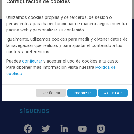
Configuración de cookies
Utilizamos cookies propias y de terceros, de sesión o
persistentes, para hacer funcionar de manera segura nuestra
página web y personalizar su contenido.
Igualmente, utilizamos cookies para medir y obtener datos de
la navegación que realizas y para ajustar el contenido a tus
gustos y preferencias.
Puedes
configurar
y aceptar el uso de cookies a tu gusto.
Distribuidor y mayorista textil de las mejores
Para obtener más información visita nuestra
Política de
marcaas de ropa y complementos del
cookies
.
mercado, marcas tanto nacionales como
internacionales. Más de 25 años de
experiencia como proveedor de los mejores
Configurar
Rechazar
ACEPTAR
comercios
SÍGUENOS