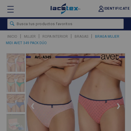
IDENTIFICATE
|
|
|
|
INICIO
MUJER
ROPA INTERIOR
BRAGAS
BRAGA MUJER
MIDI AVET 349 PACK DÚO
❮
❯