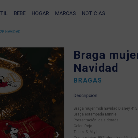
TIL
BEBE
HOGAR
MARCAS
NOTICIAS
32E NAVIDAD
Braga muje
Navidad
BRAGAS
Descripción
Braga mujer midi navidad Disney 41
Braga estampada Minnie
Presentación: caja dorada
Color: Rojo
Tallas. S, M y L
❯
Composición. 95% algodón y 5% elas