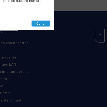
esenten en nuestro nombre.
Cerrar
EPTAR
S
nda con nosotros
 imágenes
digos EAN
óxima temporada
inente
ne
sletter
ante Virtual