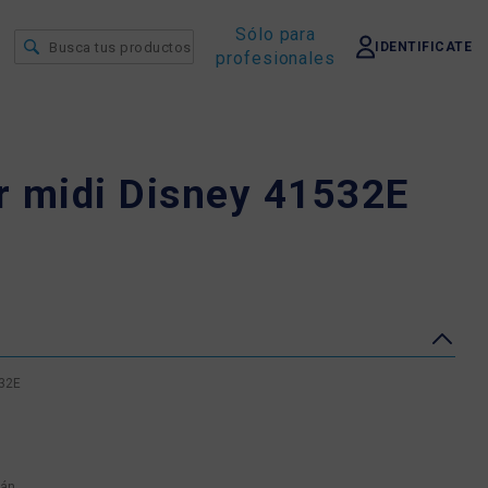
Sólo para
IDENTIFICATE
profesionales
r midi Disney 41532E
532E
tán