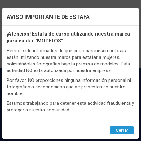
AVISO IMPORTANTE DE ESTAFA
TENEMOS MUCHOS MÁS !
Configuración de cookies
Registrate
aquí
para poder ver todo el
¡Atención! Estafa de curso utilizando nuestra marca
contenido y los precios.
para captar "MODELOS"
Utilizamos cookies propias y de terceros, de sesión o
persistentes, para hacer funcionar de manera segura nuestra
Hemos sido informados de que personas inescrupulosas
página web y personalizar su contenido.
están utilizando nuestra marca para estafar a mujeres,
solicitándoles fotografías bajo la premisa de modelos. Esta
Igualmente, utilizamos cookies para medir y obtener datos de
actividad NO está autorizada por nuestra empresa.
la navegación que realizas y para ajustar el contenido a tus
gustos y preferencias.
Por favor, NO proporciones ninguna información personal ni
fotografías a desconocidos que se presenten en nuestro
Puedes
configurar
y aceptar el uso de cookies a tu gusto.
nombre.
Para obtener más información visita nuestra
Política de
cookies
.
Estamos trabajando para detener esta actividad fraudulenta y
proteger a nuestra comunidad.
Distribuidor y mayorista textil de las mejores
Configurar
Rechazar
ACEPTAR
marcaas de ropa y complementos del
mercado, marcas tanto nacionales como
Cerrar
internacionales. Más de 25 años de