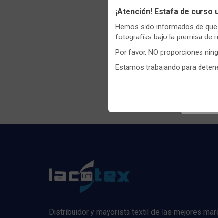
Utilizamo
¡Atención! Estafa de curso
funciona
Hemos sido informados de que p
Igualment
fotografías bajo la premisa de 
realizas 
Por favor, NO proporciones nin
Puedes
c
Estamos trabajando para detener
informaci
Regis
Distribuidor y mayorista textil de las mejores ma