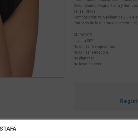
Color: Blanco, Negro, Tierra y Surtidas
Tallas: Única
Composición: 95% poliamida y 5% ela
Patrones de la misma colección: 126,
CUIDADOS:
Lavar a 30º
No utilizar blanqueantes
No utilizar secadora
No planchar
No lavar en seco
Regis
uración de cookies
ESTAFA