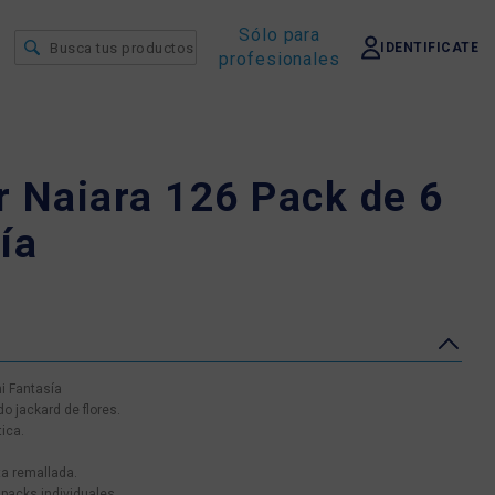
Sólo para
IDENTIFICATE
profesionales
r Naiara 126 Pack de 6
ía
i Fantasía
do jackard de flores.
ica.
a remallada.
 packs individuales