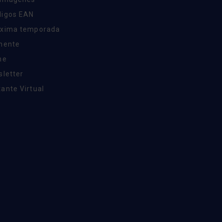
digos EAN
óxima temporada
inente
ne
sletter
ante Virtual