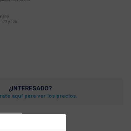
stano
 127 y 128
¿INTERESADO?
trate
aquí
para ver los precios.