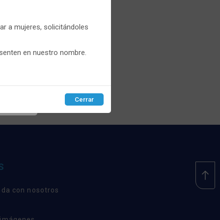
er
r a mujeres, solicitándoles
que
esenten en nuestro nombre.
recios.
Cerrar
EPTAR
S
nda con nosotros
 imágenes