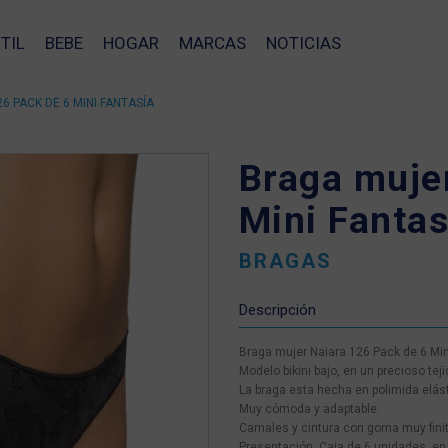
TIL
BEBE
HOGAR
MARCAS
NOTICIAS
 PACK DE 6 MINI FANTASÍA
Braga muje
Mini Fantas
BRAGAS
Descripción
Braga mujer Naiara 126 Pack de 6 Min
Modelo bikini bajo, en un precioso teji
La braga esta hecha en polimida elást
Muy cómoda y adaptable.
Camales y cintura con goma muy finit
❯
Presentación: Caja de 6 unidades, en