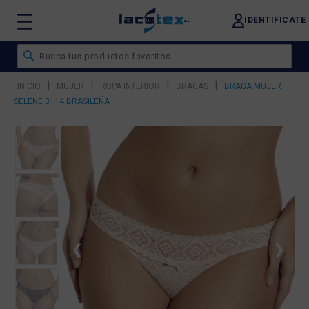
IDENTIFICATE
|
|
|
|
INICIO
MUJER
ROPA INTERIOR
BRAGAS
BRAGA MUJER
SELENE 3114 BRASILEÑA
❮
❯