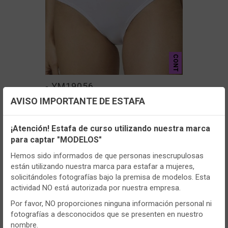
CONT
- YM19056
AVISO IMPORTANTE DE ESTAFA
Braga mujer Ysabel Mora 19056 Mini
Pack de 2
Configuración de cookies
¡Atención! Estafa de curso utilizando nuestra marca
VER MÁS
para captar "MODELOS"
Utilizamos cookies propias y de terceros, de sesión o
persistentes, para hacer funcionar de manera segura nuestra
Hemos sido informados de que personas inescrupulosas
página web y personalizar su contenido.
están utilizando nuestra marca para estafar a mujeres,
solicitándoles fotografías bajo la premisa de modelos. Esta
Igualmente, utilizamos cookies para medir y obtener datos de
actividad NO está autorizada por nuestra empresa.
la navegación que realizas y para ajustar el contenido a tus
gustos y preferencias.
Por favor, NO proporciones ninguna información personal ni
fotografías a desconocidos que se presenten en nuestro
Puedes
configurar
y aceptar el uso de cookies a tu gusto.
nombre.
Para obtener más información visita nuestra
Política de