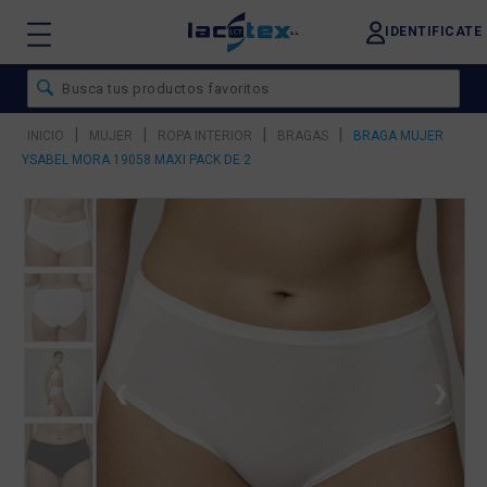
IDENTIFICATE
|
|
|
|
INICIO
MUJER
ROPA INTERIOR
BRAGAS
BRAGA MUJER
YSABEL MORA 19058 MAXI PACK DE 2
❮
❯