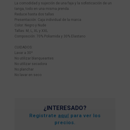
La comodidad y sujeción de una faja y la sofisticación de un
tanga, todo en una misma prenda.
Reduce hasta dos tallas
Presentación: Caja individual de la marca
Color: Negro y Nude
Tallas: M, L, XL y XXL
Composción: 70% Poliamida y 30% Elastano
CUIDADOS:
Lavar a 30º
No utilizar blanqueantes
No utilizar secadora
No planchar
No lavar en seco
¿INTERESADO?
Registrate
aquí
para ver los
precios.