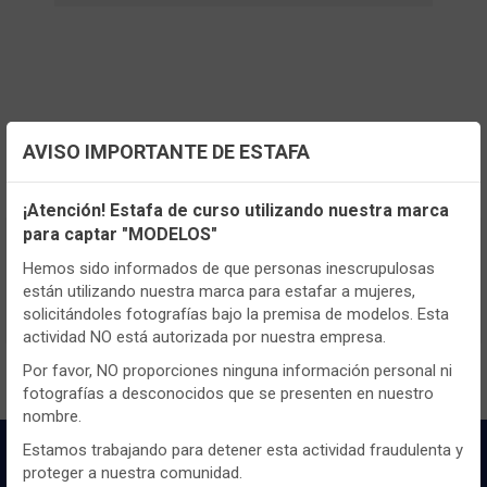
AVISO IMPORTANTE DE ESTAFA
Configuración de cookies
¡Atención! Estafa de curso utilizando nuestra marca
para captar "MODELOS"
Utilizamos cookies propias y de terceros, de sesión o
TENEMOS MUCHOS MÁS !
persistentes, para hacer funcionar de manera segura nuestra
Hemos sido informados de que personas inescrupulosas
Registrate
aquí
para poder ver todo el
página web y personalizar su contenido.
están utilizando nuestra marca para estafar a mujeres,
contenido y los precios.
solicitándoles fotografías bajo la premisa de modelos. Esta
Igualmente, utilizamos cookies para medir y obtener datos de
actividad NO está autorizada por nuestra empresa.
la navegación que realizas y para ajustar el contenido a tus
gustos y preferencias.
Por favor, NO proporciones ninguna información personal ni
fotografías a desconocidos que se presenten en nuestro
Puedes
configurar
y aceptar el uso de cookies a tu gusto.
nombre.
Para obtener más información visita nuestra
Política de
cookies
.
Estamos trabajando para detener esta actividad fraudulenta y
proteger a nuestra comunidad.