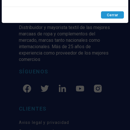
Configurar
Rechazar
ACEPTAR
Cerrar
Distribuidor y mayorista textil de las mejores
marcaas de ropa y complementos del
mercado, marcas tanto nacionales como
internacionales. Más de 25 años de
experiencia como proveedor de los mejores
comercios
SÍGUENOS
CLIENTES
Aviso legal y privacidad