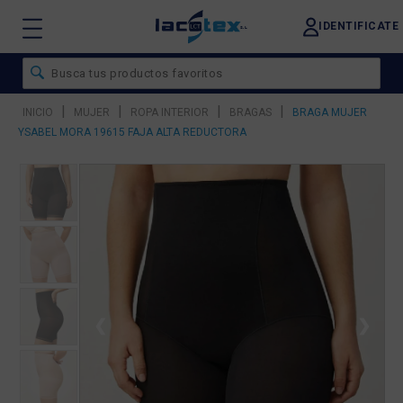
IDENTIFICATE
|
|
|
|
INICIO
MUJER
ROPA INTERIOR
BRAGAS
BRAGA MUJER
YSABEL MORA 19615 FAJA ALTA REDUCTORA
❮
❯