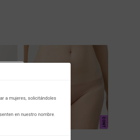
er
r a mujeres, solicitándoles
que
esenten en nuestro nombre.
CONT
CONT
- 19660