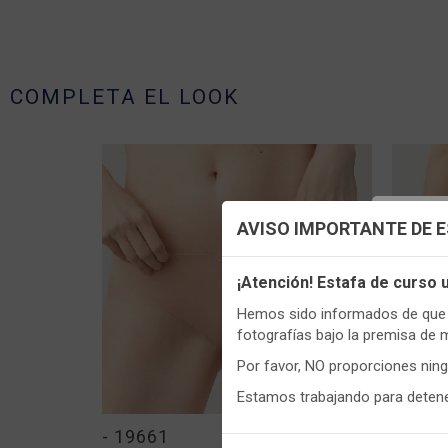
COMPLETA EL LOOK
Config
AVISO IMPORTANTE DE 
Utilizamo
¡Atención! Estafa de curso
DESTACADO
funciona
Hemos sido informados de que p
Igualment
fotografías bajo la premisa de 
realizas 
Por favor, NO proporciones nin
Puedes
c
CONT
Estamos trabajando para detener
informaci
- 19661
- 196