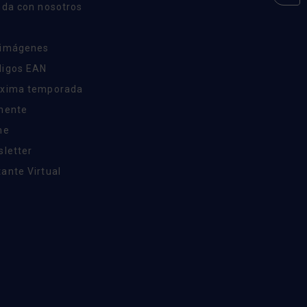
nda con nosotros
 imágenes
digos EAN
óxima temporada
inente
ne
sletter
ante Virtual