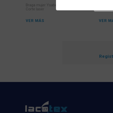
Braga mujer Ysabel Mora 19661 Midi
Tanga m
Corte laser
Laser
VER MÁS
VER M
Regis