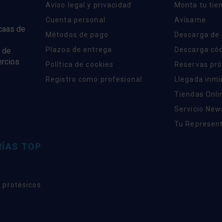
Aviso legal y privacidad
Monta tu tie
Cuenta personal
Avísame
rcaas de
Métodos de pago
Descarga de
Plazos de entrega
Descarga có
 de
ercios
Política de cookies
Reservas pr
Registro como profesional
Llegada inm
Tiendas Onli
Servicio New
Tu Represent
ÍAS TOP
 protésicos