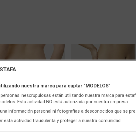
uración de cookies
ESTAFA
s cookies propias y de terceros, de sesión o persistentes, para hac
 utilizando nuestra marca para captar "MODELOS"
DESTACADO
r de manera segura nuestra página web y personalizar su contenido.
ersonas inescrupulosas están utilizando nuestra marca para estafa
e, utilizamos cookies para medir y obtener datos de la navegación 
modelos. Esta actividad NO está autorizada por nuestra empresa.
y para ajustar el contenido a tus gustos y preferencias.
guna información personal ni fotografías a desconocidos que se pr
onfigurar
y aceptar el uso de cookies a tu gusto. Para obtener más
CONT
 esta actividad fraudulenta y proteger a nuestra comunidad.
ón visita nuestra
Política de cookies
.
63
- 19665