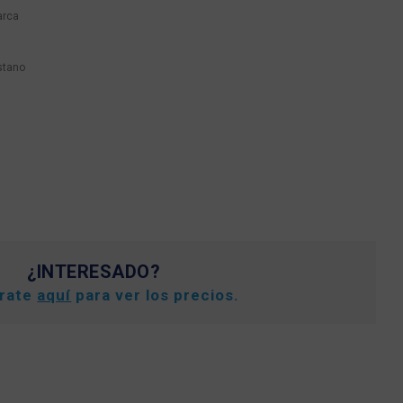
arca
stano
¿INTERESADO?
trate
aquí
para ver los precios.