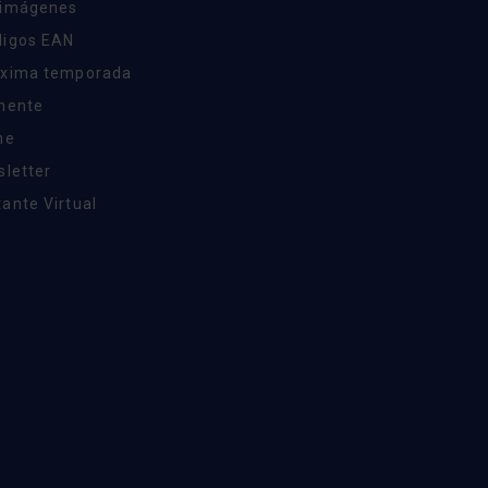
 imágenes
digos EAN
óxima temporada
inente
ne
sletter
ante Virtual