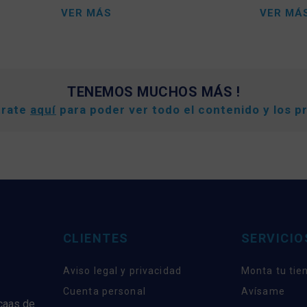
VER MÁS
VER MÁ
TENEMOS MUCHOS MÁS !
trate
aquí
para poder ver todo el contenido y los p
CLIENTES
SERVICIO
Aviso legal y privacidad
Monta tu tie
Cuenta personal
Avísame
rcaas de