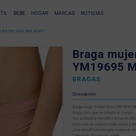
TIL
BEBE
HOGAR
MARCAS
NOTICIAS
ORA YM19695 MINI ADAPT
Braga muje
YM19695 Mi
BRAGAS
Descripción
Braga mujer Ysabel Mora YM19695 Mi
Braga mini que se adapta al cuerpo.
Sus acabados invisibles la hacen idea
Esto crea un aspecto más suave y elega
¡Una versátil prenda para cualquier o
❯
Colección: Essentials adapt