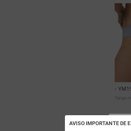
- YM1
Tanga m
VER M
Config
AVISO IMPORTANTE DE 