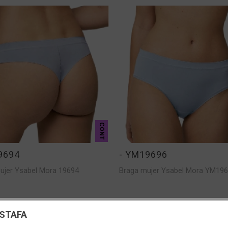
CONT
9694
- YM19696
ujer Ysabel Mora 19694
Braga mujer Ysabel Mora YM196
ÁS
VER MÁS
uración de cookies
ESTAFA