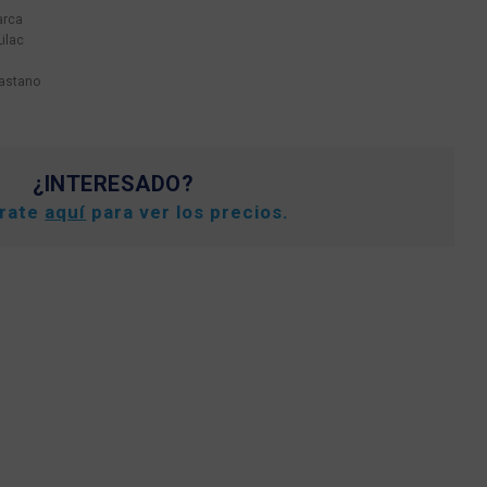
arca
ilac
lastano
¿INTERESADO?
trate
aquí
para ver los precios.