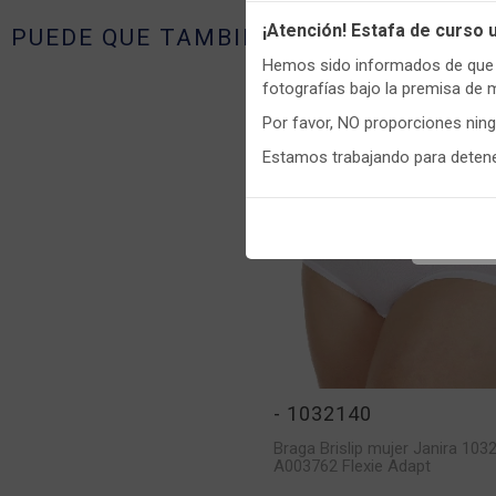
Utilizamo
¡Atención! Estafa de curso
PUEDE QUE TAMBIÉN TE GUSTE
funciona
Hemos sido informados de que p
Igualment
fotografías bajo la premisa de 
realizas 
Por favor, NO proporciones nin
Puedes
c
Estamos trabajando para detener
informaci
- 1032140
Braga Brislip mujer Janira 103
A003762 Flexie Adapt