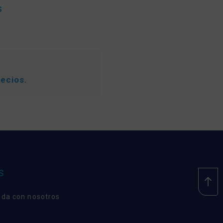
S
recios.
S
nda con nosotros