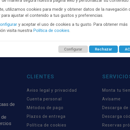
r de manera segura nuestra página web y personalizar su contenido.
e, utilizamos cookies para medir y obtener datos de la navegación 
TENEMOS MUCHOS MÁS !
y para ajustar el contenido a tus gustos y preferencias.
trate
aquí
para poder ver todo el contenido y los p
onfigurar
y aceptar el uso de cookies a tu gusto. Para obtener más
ón visita nuestra
Política de cookies
.
Configurar
Rechazar
AC
CLIENTES
SERVICIO
Aviso legal y privacidad
Monta tu tie
Cuenta personal
Avísame
rcaas de
Métodos de pago
Descarga de
Plazos de entrega
Descarga có
 de
ercios
Política de cookies
Reservas pr