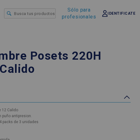
Sólo para
IDENTIFICATE
profesionales
ombre Posets 220H
Calido
 12 Calido
n puño antipresion.
 4 packs de 3 unidades
iamida