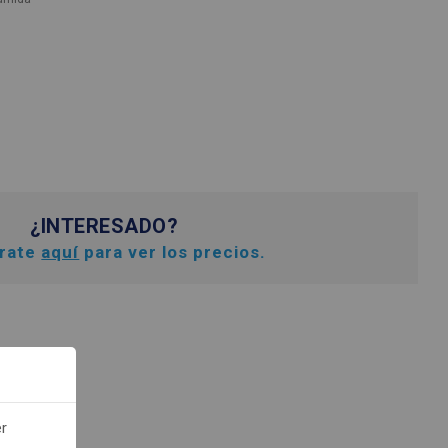
¿INTERESADO?
trate
aquí
para ver los precios.
er