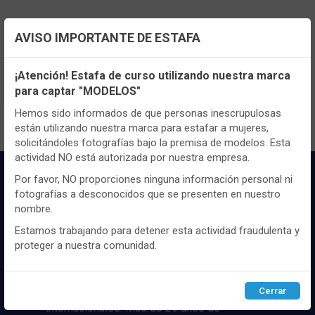
AVISO IMPORTANTE DE ESTAFA
TENEMOS MUCHOS MÁS !
Configuración de cookies
Registrate
aquí
para poder ver todo el
¡Atención! Estafa de curso utilizando nuestra marca
contenido y los precios.
para captar "MODELOS"
Utilizamos cookies propias y de terceros, de sesión o
persistentes, para hacer funcionar de manera segura nuestra
Hemos sido informados de que personas inescrupulosas
página web y personalizar su contenido.
están utilizando nuestra marca para estafar a mujeres,
solicitándoles fotografías bajo la premisa de modelos. Esta
Igualmente, utilizamos cookies para medir y obtener datos de
actividad NO está autorizada por nuestra empresa.
la navegación que realizas y para ajustar el contenido a tus
gustos y preferencias.
Por favor, NO proporciones ninguna información personal ni
fotografías a desconocidos que se presenten en nuestro
Puedes
configurar
y aceptar el uso de cookies a tu gusto.
nombre.
Para obtener más información visita nuestra
Política de
cookies
.
Estamos trabajando para detener esta actividad fraudulenta y
proteger a nuestra comunidad.
Distribuidor y mayorista textil de las mejores
Configurar
Rechazar
ACEPTAR
marcaas de ropa y complementos del
mercado, marcas tanto nacionales como
Cerrar
internacionales. Más de 25 años de