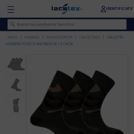
IDENTIFICATE
|
|
|
|
INICIO
HOMBRE
ROPA INTERIOR
CALCETINES
CALCETÍN
HOMBRE POSETS 406 PACK DE 12 CAZA
❮
❯