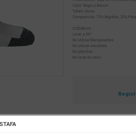
Color: Negro y blanco
Tallas: Unica
Composición: 75% Algodón, 22% Poli
CUIDADOS:
Lavar a 30º
No utilizar blanqueantes
No utilizar secadora
No planchar
No lavar en seco
Regis
uración de cookies
ESTAFA