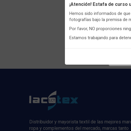
Utilizamo
¡Atención! Estafa de curso
funciona
Hemos sido informados de que p
Igualment
fotografías bajo la premisa de 
realizas 
Por favor, NO proporciones nin
Puedes
c
Estamos trabajando para detener
Regis
informaci
Distribuidor y mayorista textil de las mejores ma
ropa y complementos del mercado, marcas tanto