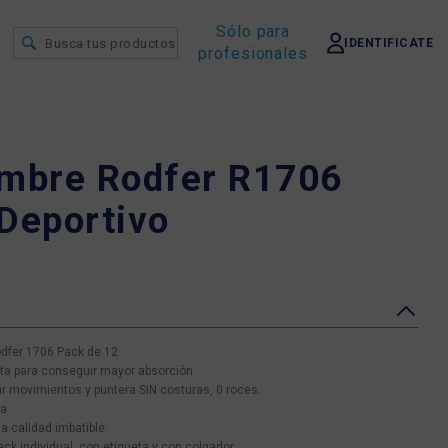
Sólo para
IDENTIFICATE
profesionales
ombre Rodfer R1706
Deportivo
odfer 1706 Pack de 12
anta para conseguir mayor absorción.
ar movimientos y puntera SIN costuras, 0 roces.
a.
a calidad imbatible.
ck individual, con etiqueta y con colgador.