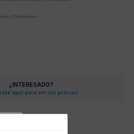
amida y 3% Elastómero
¿INTERESADO?
trate
aquí
para ver los precios.