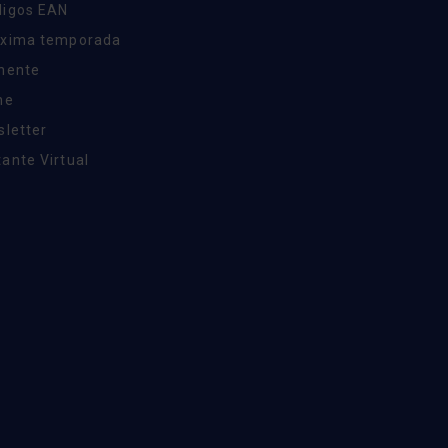
digos EAN
óxima temporada
inente
ne
sletter
ante Virtual