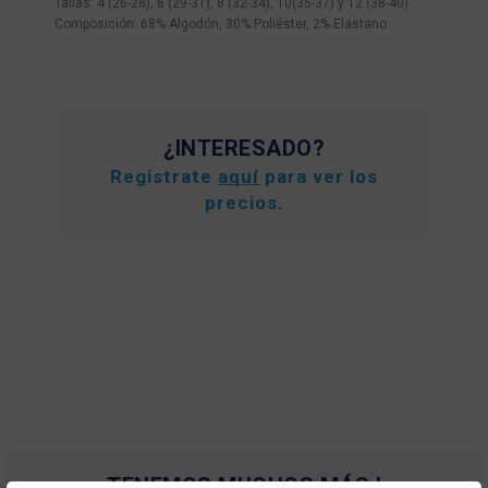
Tallas: 4 (26-28), 6 (29-31), 8 (32-34), 10(35-37) y 12 (38-40)
Composición: 68% Algodón, 30% Poliéster, 2% Elastano
¿INTERESADO?
Registrate
aquí
para ver los
precios.
TENEMOS MUCHOS MÁS !