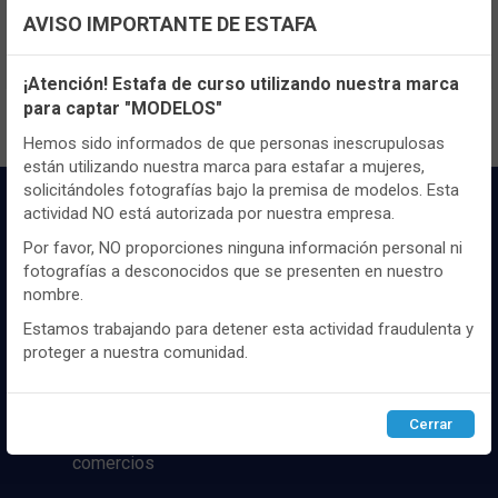
AVISO IMPORTANTE DE ESTAFA
Registrate
aquí
para poder ver todo el
Configuración de cookies
contenido y los precios.
¡Atención! Estafa de curso utilizando nuestra marca
para captar "MODELOS"
Utilizamos cookies propias y de terceros, de sesión o
persistentes, para hacer funcionar de manera segura nuestra
Hemos sido informados de que personas inescrupulosas
página web y personalizar su contenido.
están utilizando nuestra marca para estafar a mujeres,
solicitándoles fotografías bajo la premisa de modelos. Esta
Igualmente, utilizamos cookies para medir y obtener datos de
actividad NO está autorizada por nuestra empresa.
la navegación que realizas y para ajustar el contenido a tus
gustos y preferencias.
Por favor, NO proporciones ninguna información personal ni
fotografías a desconocidos que se presenten en nuestro
Puedes
configurar
y aceptar el uso de cookies a tu gusto.
nombre.
Para obtener más información visita nuestra
Política de
cookies
.
Estamos trabajando para detener esta actividad fraudulenta y
Distribuidor y mayorista textil de las mejores
proteger a nuestra comunidad.
marcaas de ropa y complementos del
mercado, marcas tanto nacionales como
Configurar
Rechazar
ACEPTAR
internacionales. Más de 25 años de
Cerrar
experiencia como proveedor de los mejores
comercios