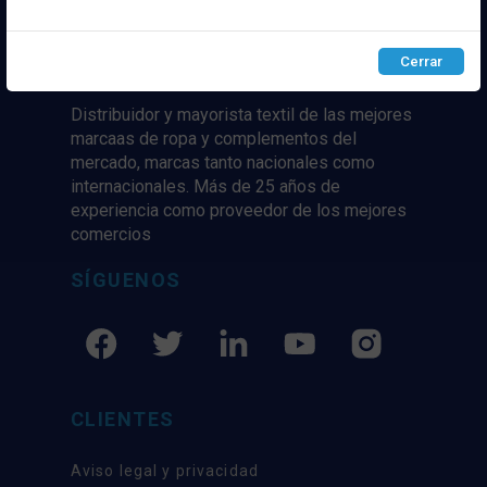
Configurar
Rechazar
ACEPTAR
Cerrar
Distribuidor y mayorista textil de las mejores
marcaas de ropa y complementos del
mercado, marcas tanto nacionales como
internacionales. Más de 25 años de
experiencia como proveedor de los mejores
comercios
SÍGUENOS
CLIENTES
Aviso legal y privacidad