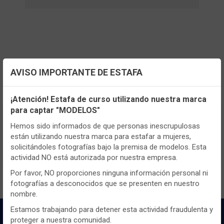
AVISO IMPORTANTE DE ESTAFA
Configuración de cookies
¡Atención! Estafa de curso utilizando nuestra marca
para captar "MODELOS"
Utilizamos cookies propias y de terceros, de sesión o
TENEMOS MUCHOS MÁS !
persistentes, para hacer funcionar de manera segura nuestra
Hemos sido informados de que personas inescrupulosas
página web y personalizar su contenido.
Registrate
aquí
para poder ver todo el
están utilizando nuestra marca para estafar a mujeres,
contenido y los precios.
solicitándoles fotografías bajo la premisa de modelos. Esta
Igualmente, utilizamos cookies para medir y obtener datos de
actividad NO está autorizada por nuestra empresa.
la navegación que realizas y para ajustar el contenido a tus
gustos y preferencias.
Por favor, NO proporciones ninguna información personal ni
fotografías a desconocidos que se presenten en nuestro
Puedes
configurar
y aceptar el uso de cookies a tu gusto.
nombre.
Para obtener más información visita nuestra
Política de
cookies
.
Estamos trabajando para detener esta actividad fraudulenta y
proteger a nuestra comunidad.