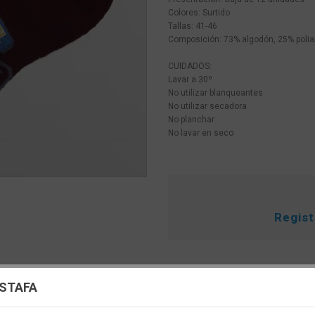
Colores: Surtido
Tallas: 41-46
Composición: 73% algodón, 25% polia
CUIDADOS:
Lavar a 30º
No utilizar blanqueantes
No utilizar secadora
No planchar
No lavar en seco
Regis
uración de cookies
ESTAFA