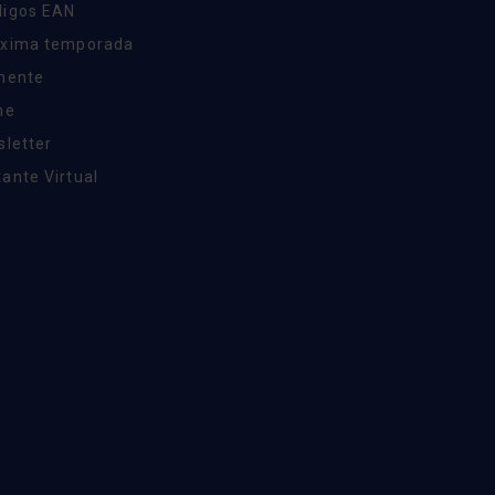
digos EAN
óxima temporada
inente
ne
sletter
ante Virtual