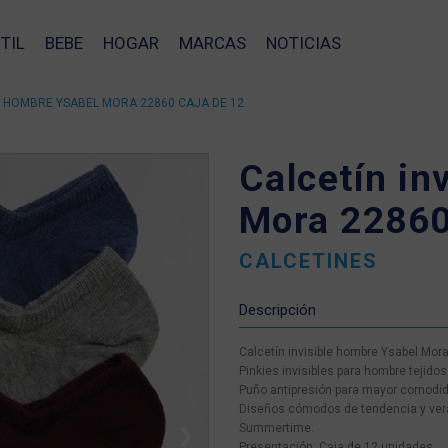
TIL
BEBE
HOGAR
MARCAS
NOTICIAS
LE HOMBRE YSABEL MORA 22860 CAJA DE 12
Calcetín in
Mora 22860
CALCETINES
Descripción
Calcetín invisible hombre Ysabel Mor
Pinkies invisibles para hombre tejido
Puño antipresión para mayor comodida
Diseños cómodos de tendencia y ver
Summertime.
❯
Presentación: Caja de 12 unidades