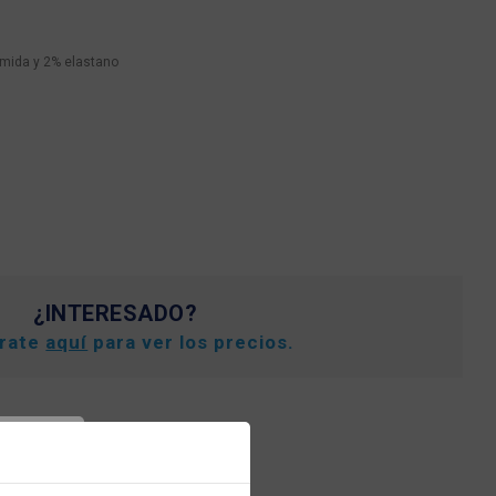
mida y 2% elastano
¿INTERESADO?
trate
aquí
para ver los precios.