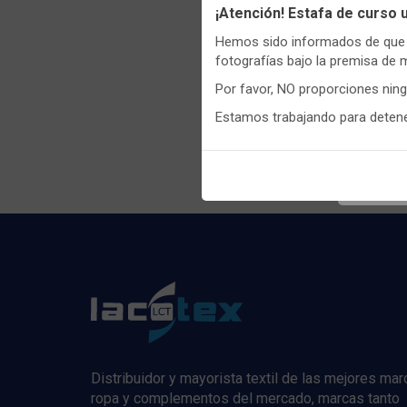
Utilizamo
¡Atención! Estafa de curso
funciona
Hemos sido informados de que p
Igualment
fotografías bajo la premisa de 
realizas 
Por favor, NO proporciones nin
Puedes
c
Estamos trabajando para detener
Regis
informaci
Distribuidor y mayorista textil de las mejores ma
ropa y complementos del mercado, marcas tanto