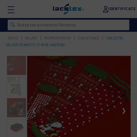
IDENTIFICATE
|
|
|
|
INICIO
MUJER
ROPA INTERIOR
CALCETINES
CALCETÍN
MUJER PEANUTS 21404E NAVIDAD
❮
❯