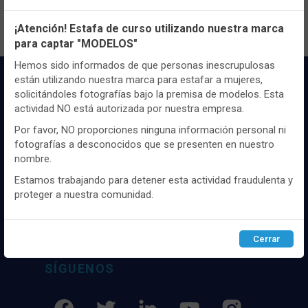
Configuración de cookies
¡Atención! Estafa de curso utilizando nuestra marca
para captar "MODELOS"
Utilizamos cookies propias y de terceros, de sesión o
persistentes, para hacer funcionar de manera segura nuestra
Hemos sido informados de que personas inescrupulosas
página web y personalizar su contenido.
están utilizando nuestra marca para estafar a mujeres,
solicitándoles fotografías bajo la premisa de modelos. Esta
Igualmente, utilizamos cookies para medir y obtener datos de
actividad NO está autorizada por nuestra empresa.
la navegación que realizas y para ajustar el contenido a tus
gustos y preferencias.
Por favor, NO proporciones ninguna información personal ni
fotografías a desconocidos que se presenten en nuestro
Puedes
configurar
y aceptar el uso de cookies a tu gusto.
nombre.
Para obtener más información visita nuestra
Política de
Distribuidor y mayorista textil de las mejores
cookies
.
marcaas de ropa y complementos del
Estamos trabajando para detener esta actividad fraudulenta y
mercado, marcas tanto nacionales como
proteger a nuestra comunidad.
internacionales. Más de 25 años de
Configurar
Rechazar
ACEPTAR
experiencia como proveedor de los mejores
comercios
Cerrar
SÍGUENOS