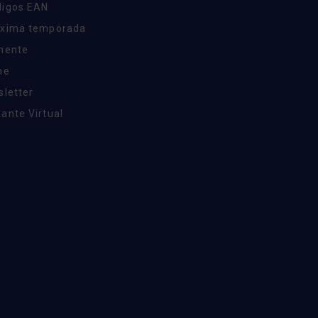
digos EAN
óxima temporada
inente
ne
sletter
ante Virtual