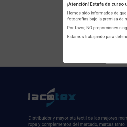
Utilizamo
¡Atención! Estafa de curso
funciona
Hemos sido informados de que p
Igualment
fotografías bajo la premisa de 
realizas 
Por favor, NO proporciones nin
Puedes
c
Estamos trabajando para detener
Regis
informaci
Distribuidor y mayorista textil de las mejores ma
ropa y complementos del mercado, marcas tanto