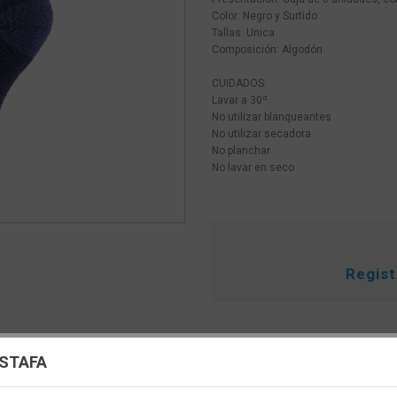
Color: Negro y Surtido
Tallas: Unica
Composición: Algodón
CUIDADOS:
Lavar a 30º
No utilizar blanqueantes
No utilizar secadora
No planchar
No lavar en seco
Regis
uración de cookies
ESTAFA