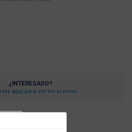
¿INTERESADO?
trate
aquí
para ver los precios.