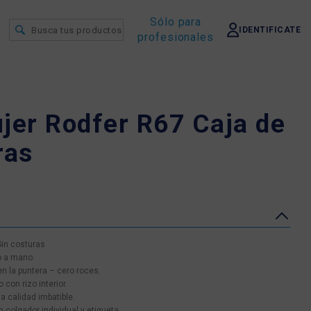
Sólo para
IDENTIFICATE
profesionales
jer Rodfer R67 Caja de
ras
Sin costuras
do a mano.
en la puntera – cero roces.
 con rizo interior.
a calidad imbatible.
 colgador individual y etiqueta.