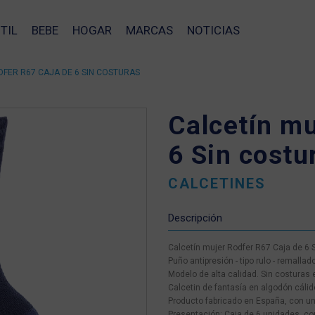
TIL
BEBE
HOGAR
MARCAS
NOTICIAS
FER R67 CAJA DE 6 SIN COSTURAS
Calcetín mu
6 Sin costu
CALCETINES
Descripción
Calcetín mujer Rodfer R67 Caja de 6 
Puño antipresión - tipo rulo - remalla
Modelo de alta calidad. Sin costuras 
Calcetin de fantasía en algodón cálido
Producto fabricado en España, con un
❯
Presentación: Caja de 6 unidades, con