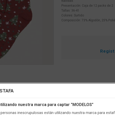
Navidad.
Presentación: Caja de 12 packs de 2
Tallas: 36-41
Colores: Surtido
Composición: 73% Algodón, 25% Polié
Regis
uración de cookies
ESTAFA
s cookies propias y de terceros, de sesión o persistentes, para hac
 utilizando nuestra marca para captar "MODELOS"
r de manera segura nuestra página web y personalizar su contenido.
ersonas inescrupulosas están utilizando nuestra marca para estafa
TENEMOS MUCHOS MÁS !