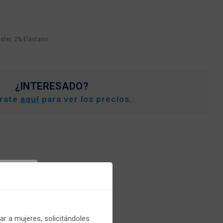
ster, 2% Elastano
¿INTERESADO?
trate
aquí
para ver los precios.
er
r a mujeres, solicitándoles