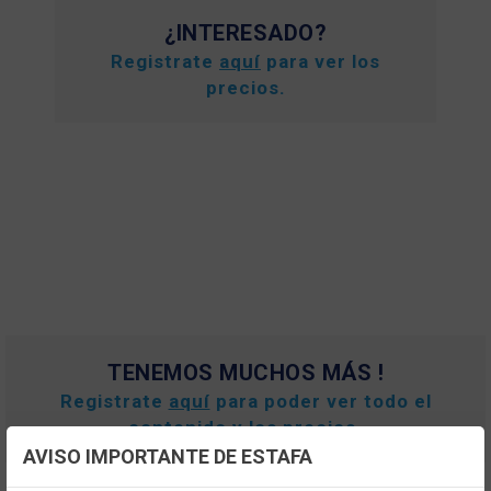
¿INTERESADO?
Registrate
aquí
para ver los
precios.
TENEMOS MUCHOS MÁS !
Registrate
aquí
para poder ver todo el
contenido y los precios.
AVISO IMPORTANTE DE ESTAFA
Configuración de cookies