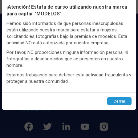
¡Atención! Estafa de curso utilizando nuestra marca
para captar "MODELOS"
Utilizamos cookies propias y de terceros, de sesión o
persistentes, para hacer funcionar de manera segura nuestra
Hemos sido informados de que personas inescrupulosas
página web y personalizar su contenido.
están utilizando nuestra marca para estafar a mujeres,
solicitándoles fotografías bajo la premisa de modelos. Esta
Igualmente, utilizamos cookies para medir y obtener datos de
actividad NO está autorizada por nuestra empresa.
la navegación que realizas y para ajustar el contenido a tus
gustos y preferencias.
Por favor, NO proporciones ninguna información personal ni
fotografías a desconocidos que se presenten en nuestro
Puedes
configurar
y aceptar el uso de cookies a tu gusto.
Distribuidor y mayorista textil de las mejores
nombre.
Para obtener más información visita nuestra
Política de
marcaas de ropa y complementos del
cookies
.
Estamos trabajando para detener esta actividad fraudulenta y
mercado, marcas tanto nacionales como
proteger a nuestra comunidad.
internacionales. Más de 25 años de
experiencia como proveedor de los mejores
Configurar
Rechazar
ACEPTAR
comercios
Cerrar
SÍGUENOS