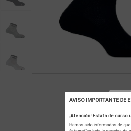
Config
AVISO IMPORTANTE DE 
Utilizamo
¡Atención! Estafa de curso
funciona
Hemos sido informados de que p
Igualment