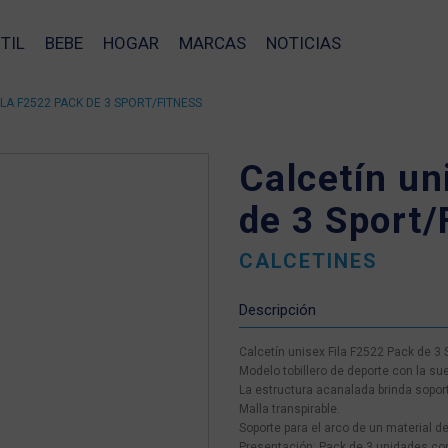
TIL
BEBE
HOGAR
MARCAS
NOTICIAS
ILA F2522 PACK DE 3 SPORT/FITNESS
Calcetín un
de 3 Sport/
CALCETINES
Descripción
Calcetín unisex Fila F2522 Pack de 3 
Modelo tobillero de deporte con la s
La estructura acanalada brinda soporte
Malla transpirable.
Soporte para el arco de un material 
❯
Presentación: Pack de 3 unidades co