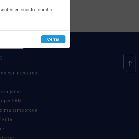
recios.
esenten en nuestro nombre.
Cerrar
EPTAR
S
nda con nosotros
 imágenes
digos EAN
óxima temporada
inente
ne
sletter