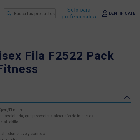
Sólo para
IDENTIFICATE
profesionales
isex Fila F2522 Pack
Fitness
Sport/Fitness
uela acolchada, que proporciona absorción de impactos.
 al tobillo.
de algodón suave y cómodo.
n colgador